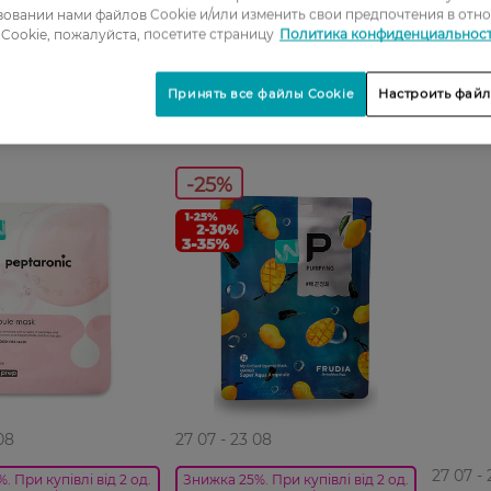
Holika 
овании нами файлов Cookie и/или изменить свои предпочтения в отн
39,99 ГРН
244,99
Cookie, пожалуйста, посетите страницу
Политика конфиденциальнос
Н
29,99 ГРН
183,49
Принять все файлы Cookie
Настроить файл
-25%
08
27 07 - 23 08
27 07 -
. При купівлі від 2 од.
Знижка 25%. При купівлі від 2 од.