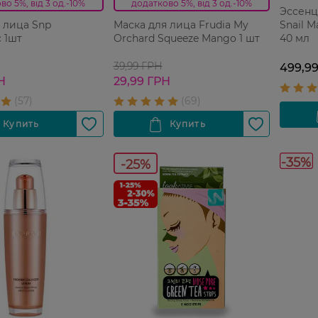
во 5%, від 3 од.-10%
додатково 5%, від 3 од.-10%
Эссенц
Snail M
 лица Snp
Маска для лица Frudia My
40 мл
c 1шт
Orchard Squeeze Mango 1 шт
39,99 ГРН
499,9
Н
29,99 ГРН
-35%
-25%