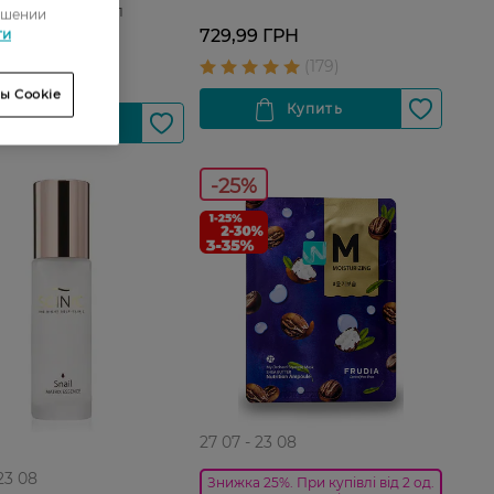
Aloe 99% 250 мл
ошении
 ГРН
729,99 ГРН
ти
 ГРН
ы Cookie
-25%
27 07 - 23 08
 23 08
Знижка 25%. При купівлі від 2 од.