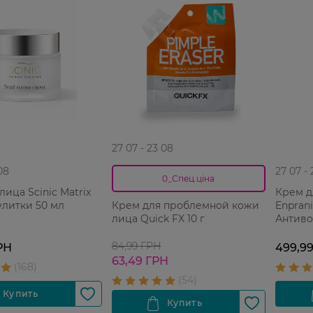
27 07 - 23 08
08
27 07 -
0_Спец.ціна
лица Scinic Matrix
Крем д
улитки 50 мл
Enprani
Крем для проблемной кожи
Антиво
лица Quick FX 10 г
84,99 ГРН
РН
499,9
63,49 ГРН