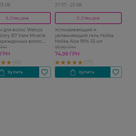
 23 08
27 07 - 23 08
0_Спец.ціна
0_Спец.ціна
м для волос Welcos
Успокаивающий и
Story B7 View Miracle
увлажняющий гель Holika
врежденных волос
Holika Aloe 99% 55 мл
ГРН
99,99 ГРН
 ГРН
74,99 ГРН