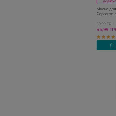
додатко
Маска для
Peptaroni
59,99 ГРН
44,99 ГР