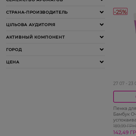
-25%
27 07 - 23 
Пенка для
Бамбук О
успокаив
189,99 ГРН
142,49 Г