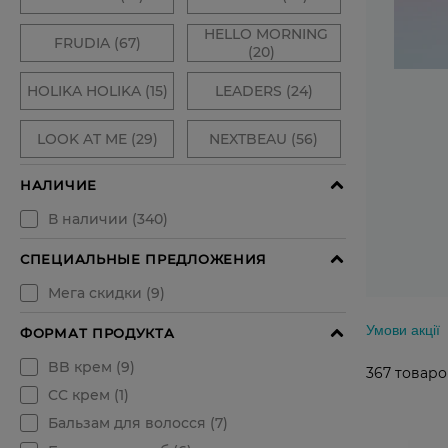
Умови акції
367
товаро