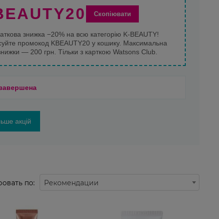
BEAUTY20
Скопіювати
аткова знижка −20% на всю категорію K-BEAUTY!
суйте промокод KBEAUTY20 у кошику. Максимальна
знижки — 200 грн.
Тільки з карткою Watsons Club.
 завершена
ьше акцій
овать по:
Рекомендации