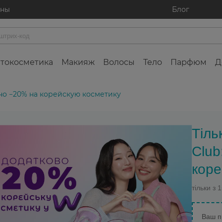
ины
Блог
токосметика
Макияж
Волосы
Тело
Парфюм
Д
ьно −20% на корейскую косметику
Тіль
Club
коре
тільки з 
Ваш п