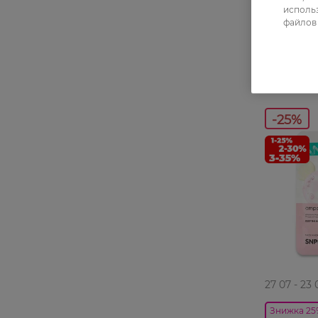
использ
39,99 ГРН
файлов 
29,99 ГР
-25%
27 07 - 23 
Знижка 25%