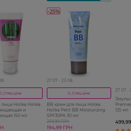
-25%
08
27 07 - 23 08
27 07 -
0_Спец.ціна
0_Спец.ціна
Эмульс
Premie
 лица Holika Holika
BB крем для лица Holika
125 мл
чищающая и
Holika Petit BB Moisturizing
ающая 150 мл
SPF30PA 30 мл
259,99 ГРН
499,9
РН
194,99 ГРН