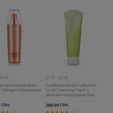
 23 08
27 07 - 23 08
ия для лица Enprani
Скраб для лица Frudia Pore
r Collagen Антивикова
Scrub Cleansing Foam с
зеленым виноградом Для
проблемной жирной кожи
145 г
9 ГРН
289,99 ГРН