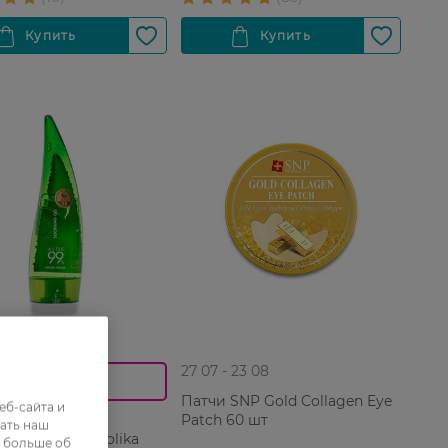
 23 08
27 07 - 23 08
0_Спец.ціна
Патчи SNP Gold Collagen Eye
еб-сайта и
Patch 60 шт
аивающий и
ать наш
яющий гель Holika
ь больше об