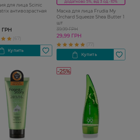
додатково 5%, від 3 од.-10%
ия для лица Scinic
atrix антивозрастная
Маска для лица Frudia My
Orchard Squeeze Shea Butter 1
шт
39,99 ГРН
9 ГРН
29,99 ГРН
-25%