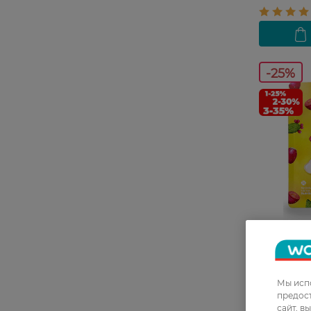
-25%
27 07 - 23 
Знижка 25%
додатко
Мы испо
Маска для
предос
Orchard S
сайт, в