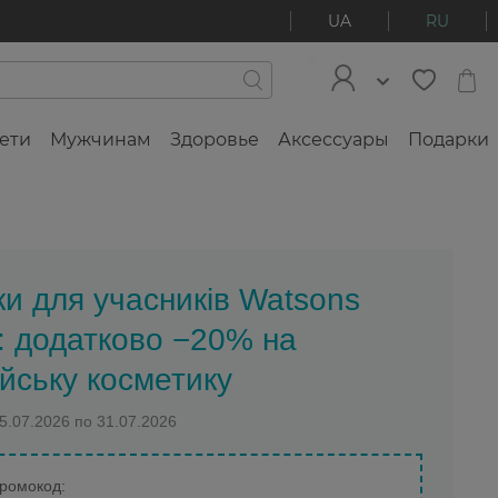
UA
RU
ети
Мужчинам
Здоровье
Аксессуары
Подарки
ки для учасників Watsons
: додатково −20% на
йську косметику
15.07.2026 по 31.07.2026
ромокод: