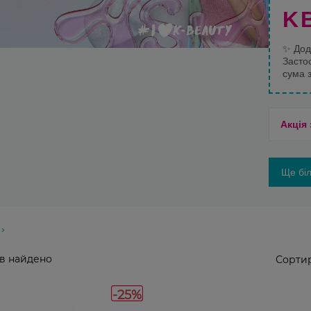
K
✨
Дод
Засто
сума 
Акція
Ще біл
в найдено
Сортир
-25%