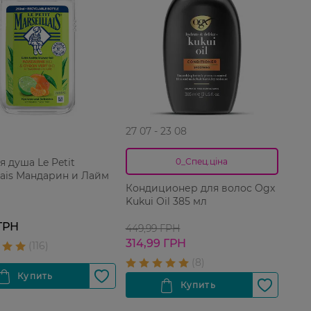
27 07 - 23 08
я душа Le Petit
0_Спец.ціна
llais Мандарин и Лайм
Кондиционер для волос Ogx
Kukui Oil 385 мл
ГРН
449,99 ГРН
314,99 ГРН