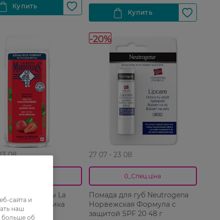
-20%
 23 08
27 07 - 23 08
0_Спец.ціна
0_Спец.ціна
ля душа и ванны La
Помада для губ Neutrogena
еб-сайта и
arseillais Клубника
Норвежская Формула с
ать наш
са 650 мл
защитой SPF 20 48 г
ь больше об