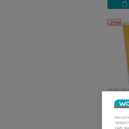
-20%
27 07 - 23 
Крем для 
Мы испо
Marseillai
предос
Питатель
сайт, в