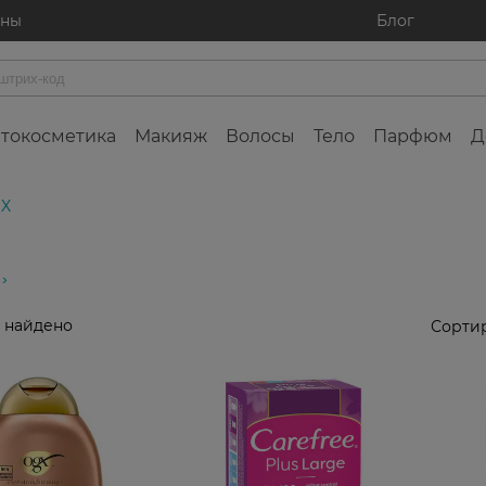
ины
Блог
токосметика
Макияж
Волосы
Тело
Парфюм
Д
GX
 найдено
Сортир