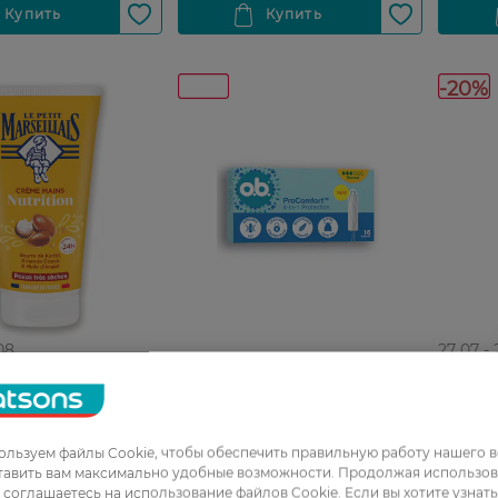
-20%
08
27 07 -
Тампоны женские
0_Спец.ціна
гигиенические o.b.
рук Le Petit
Гель д
ProComfort Normal 16 шт
льзуем файлы Cookie, чтобы обеспечить правильную работу нашего в
s Карите
Petit M
тавить вам максимально удобные возможности. Продолжая использов
ный 75 мл
Прован
ы соглашаетесь на использование файлов Cookie. Если вы хотите узнат