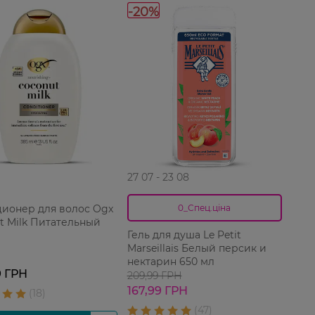
-20%
27 07 - 23 08
ионер для волос Ogx
0_Спец.ціна
t Milk Питательный
Гель для душа Le Petit
Marseillais Белый персик и
нектарин 650 мл
9 ГРН
209,99 ГРН
167,99 ГРН