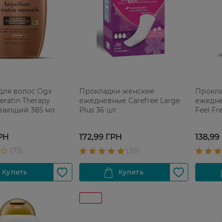
для волос Ogx
Прокладки женские
Прокла
Keratin Therapy
ежедневные Carefree Large
ежедне
вающий 385 мл
Plus 36 шт
Feel Fr
РН
172,99 ГРН
138,99