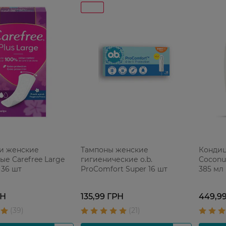
и женские
Тампоны женские
Кондиц
е Carefree Large
гигиенические o.b.
Coconu
 36 шт
ProComfort Super 16 шт
385 мл
РН
135,99 ГРН
449,9