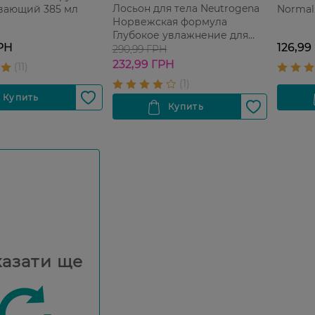
Лосьон для тела Neutrogena
вающий 385 мл
Normal
Норвежская формула
Глубокое увлажнение для
РН
126,99
сухой кожи 250 мл
290,99 ГРН
232,99 ГРН
азати ще