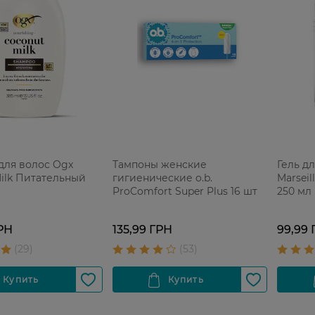
для волос Ogx
Тампоны женские
Гель дл
ilk Питательный
гигиенические o.b.
Marsei
ProComfort Super Plus 16 шт
250 мл
РН
135,99 ГРН
99,99 