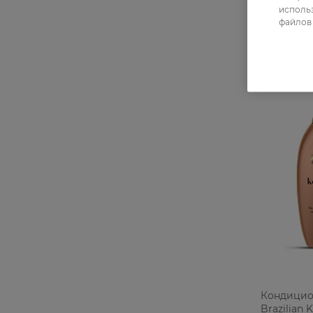
94,99 ГРН
использ
75,99 ГР
файлов 
Кондицио
Brazilian 