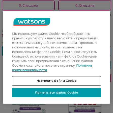
0_Спец.ціна
0_Спец.ціна
Водостойкий карандаш для
Водостойкий карандаш для
губ Mon Reve Infiniliner 08
губ Mon Reve Infiniliner 09
Velvet 1 шт
Sweet Brown 1 шт
219,99 ГРН
219,99 ГРН
Мы используем файлы Cookie, чтобы обеспечить
164,99 ГРН
164,99 ГРН
правильную работу нашего веб-сайта и предоставить
вам максимально удобные возможности. Продолжая
использовать наш сайт, вы соглашаетесь на
использование файлов Cookie. Если вы хотите узнать
больше об использовании нами файлов Cookie и/или
изменить свои предпочтения в отношении файлов
-30%
Cookie, пожалуйста, посетите страницу
Политика
Новинка
Новинка
конфиденциальности
Лидер
Лидер
Настроить файлы Cookie
продаж
продаж
Принять все файлы Cookie