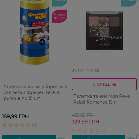
Лидер
продаж
27 07 - 23 08
0_Спец.ціна
Универсальные уборочные
салфетки Фрекен БОК в
Палетка теней Mon Reve
рулоне по 15 шт
Rebel Romance 15 г
439,99 ГРН
159,99 ГРН
329,99 ГРН