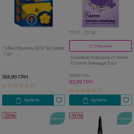
27 07 - 23 08
0_Спец.ціна
Губка Фрекен БОК Scrubber
1 шт
Клеевая ловушка от моли
Ecomix Лаванда 3 шт
119,99 ГРН
169,99 ГРН
83,99 ГРН
-25%
-30%
Новинка
Новинка