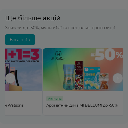
Ще більше акцій
Знижки до -50%, мультибаї та спеціальні пропозиції
Всі акції →
‹
›
Активна
Активна
Ароматний дім з MI BELLUMI до -50%
Подвійна вигода на