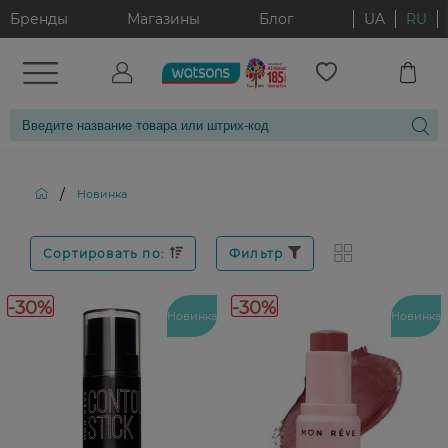
Бренды
Магазины
Блог
UA
RU
/
Новинка
Сортировать по:
Фильтр
-30%
-30%
Новинка
Новинка