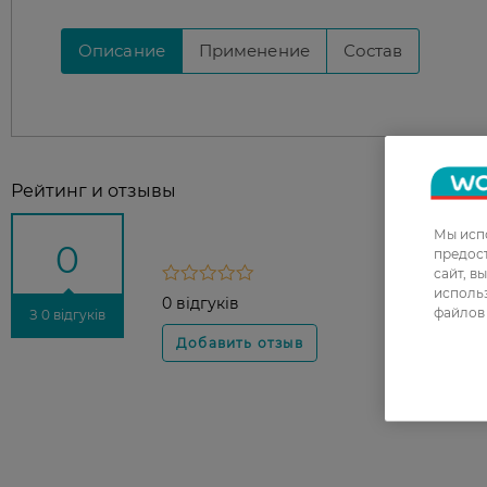
Описание
Применение
Состав
Рейтинг и отзывы
Мы испо
0
предос
сайт, в
использ
0 відгуків
файлов 
З 0 відгуків