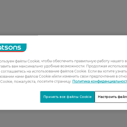
льзуем файлы Cookie, чтобы обеспечить правильную работу нашего в
1
тавить вам максимально удобные возможности. Продолжая использов
ы соглашаетесь на использование файлов Cookie. Если вы хотите узнат
2
овании нами файлов Cookie и/или изменить свои предпочтения в отн
3
Cookie, пожалуйста, посетите страницу
Политика конфиденциальнос
4
Принять все файлы Cookie
Настроить файл
5