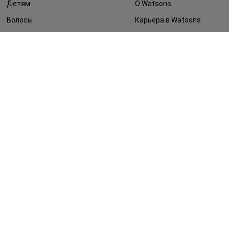
Детям
О Watsons
Волосы
Карьера в Watsons
Дерматокосметика
Контакты
Блог
Оплата и доставка
FAQ
Политика
конфиденциальности
Публичная оферта
СМИ о нас
Возврат заказа
©2014 - 2026. Условия использования сайта