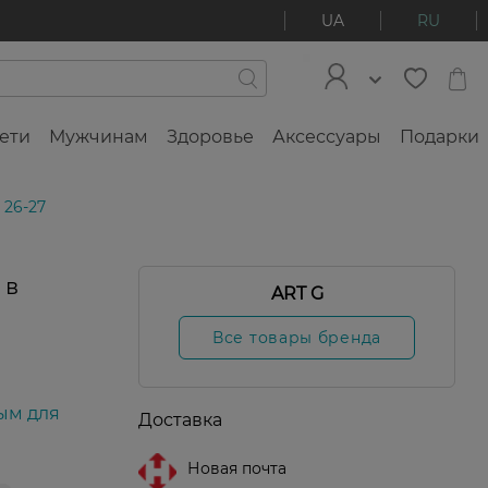
UA
RU
ети
Мужчинам
Здоровье
Аксессуары
Подарки
 26-27
 в
ART G
льная
родажа
Все товары бренда
ым для
Доставка
Новая почта