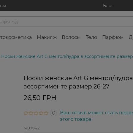
ины
Блог
токосметика
Макияж
Волосы
Тело
Парфюм
Д
Носки женские Art G ментол/пудра в ассортименте размер
Носки женские Art G ментол/пудра
Фина
расп
ассортименте размер 26-27
26,50 ГРН
0
Ваш отзыв может стать перв
этого товара
1497942