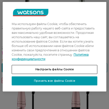
Мы используем файлы Cookie, чтобы обеспечить
27 07 - 23 08
27 07 - 23 08
правильную работу нашего веб-сайта и предоставить
вам максимально удобные возможности. Продолжая
Подводка-фломастер для
Корректор для бровей
использовать наш сайт, вы соглашаетесь на
глаз Eveline Cosmetics Art
Eveline Cosmetics Definer
использование файлов Cookie. Если вы хотите узнать
Professional 2 г
бесцветный 10 мл
больше об использовании нами файлов Cookie и/или
215,99 ГРН
199,99 ГРН
изменить свои предпочтения в отношении файлов
172,99 ГРН
139,99 ГРН
Cookie, пожалуйста, посетите страницу
Политика
конфиденциальности
Настроить файлы Cookie
-20%
-20%
Принять все файлы Cookie