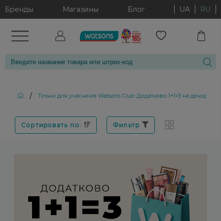
Бренды
Магазины
Блог
UA
RU
/
Тільки для учасників Watsons Club: Додатково 1+1=3 на декорати
Сортировать по:
Фильтр