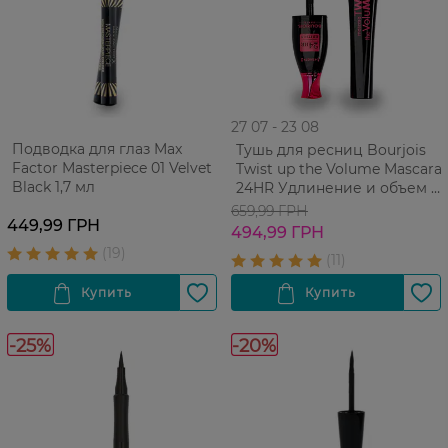
27 07 - 23 08
Подводка для глаз Max
Тушь для ресниц Bourjois
Factor Masterpiece 01 Velvet
Twist up the Volume Mascara
Black 1,7 мл
24HR Удлинение и объем 8
мл
659,99 ГРН
449,99 ГРН
494,99 ГРН
-25%
-20%