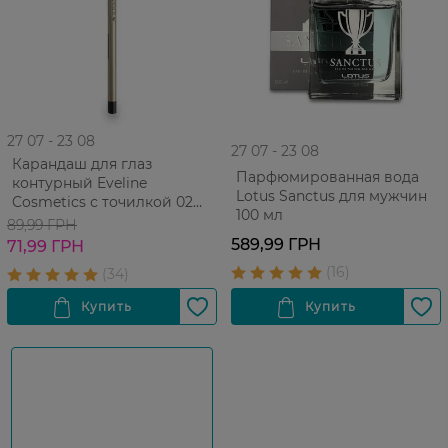
27 07 - 23 08
27 07 - 23 08
Карандаш для глаз
Парфюмированная вода
контурный Eveline
Lotus Sanctus для мужчин
Cosmetics с точилкой 02
100 мл
Black 2 г
89,99 ГРН
589,99 ГРН
71,99 ГРН