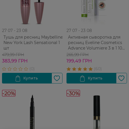
27 07 - 23 08
27 07 - 23 08
Тушь для ресниц Maybelline
Активная сыворотка для
New York Lash Sensational 1
ресниц Eveline Cosmetics
шт
Advance Volumiere 3 в 1 10
мл
479,99 ГРН
265,99 ГРН
383,99 ГРН
199,49 ГРН
-20%
-30%