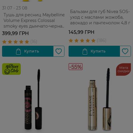
31 07 - 23 08
Бальзам для губ Nivea SOS-
Тушь для ресниц Maybelline
уход с маслами жожоба,
Volume Express Colossal
авокадо и пантенолом 4,8 г
smoky eyes дымчато-черная
1 шт
145,99 ГРН
399,99 ГРН
-55%
Мега
скидки