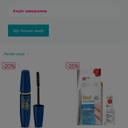
Акція завершена
Ще більше акцій
Умови акції
-20%
-25%