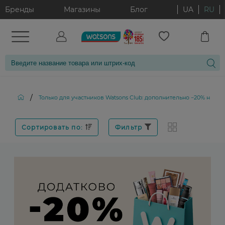
Бренды
Магазины
Блог
UA
RU
/
Только для участников Watsons Club: дополнительно −20% на д
Сортировать по:
Фильтр