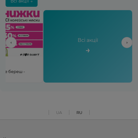
Всі акції →
Всі акції
‹
›
→
льше береш -
UA
RU