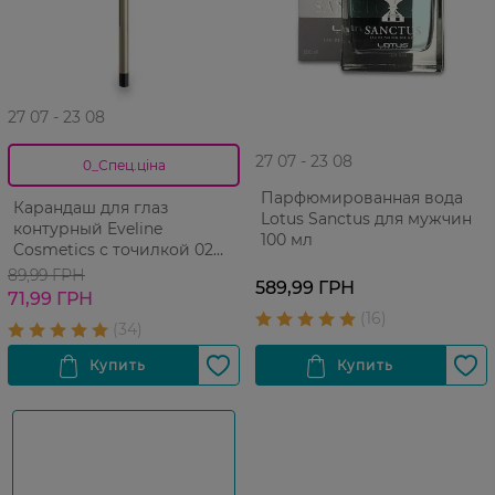
27 07 - 23 08
27 07 - 23 08
0_Спец.ціна
Парфюмированная вода
Карандаш для глаз
Lotus Sanctus для мужчин
контурный Eveline
100 мл
Cosmetics с точилкой 02
Black 2 г
89,99 ГРН
589,99 ГРН
71,99 ГРН