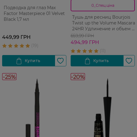
0_Спец.ціна
Подводка для глаз Max
Factor Masterpiece 01 Velvet
Тушь для ресниц Bourjois
Black 1,7 мл
Twist up the Volume Mascara
24HR Удлинение и объем 8
мл
659,99 ГРН
449,99 ГРН
494,99 ГРН
-25%
-20%