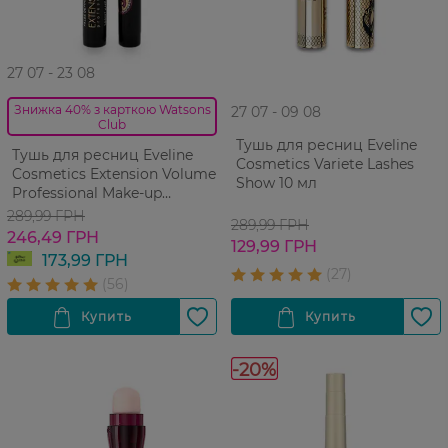
27 07 - 23 08
Знижка 40% з карткою Watsons
27 07 - 09 08
Club
Тушь для ресниц Eveline
Тушь для ресниц Eveline
Cosmetics Variete Lashes
Cosmetics Extension Volume
Show 10 мл
Professional Make-up
Экстремальный Объем и
289,99 ГРН
289,99 ГРН
Удлинение x10 10 мл
246,49 ГРН
129,99 ГРН
173,99 ГРН
-20%