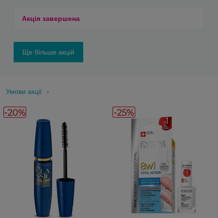
Акція завершена
Ще більше акцій
Умови акції
-20%
-25%