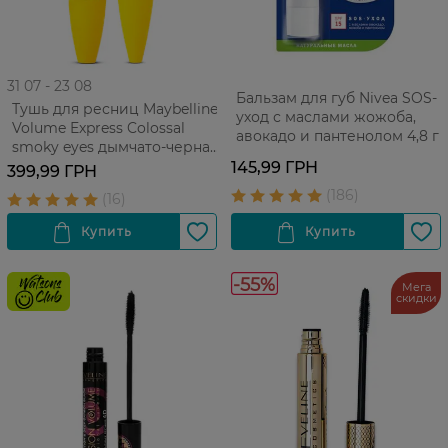
31 07 - 23 08
Бальзам для губ Nivea SOS-
Тушь для ресниц Maybelline
уход с маслами жожоба,
Volume Express Colossal
авокадо и пантенолом 4,8 г
smoky eyes дымчато-черная
1 шт
145,99 ГРН
399,99 ГРН
-55%
Мега
скидки