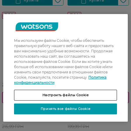
-20%
-30%
Мы используем файлы Cookie, чтобы обеспечить
правильную работу нашего веб-сайта и предоставить
вам максимально удобные возможности. Продолжая
использовать наш сайт, вы соглашаетесь на
использование файлов Cookie. Если вы хотите узнать
больше об использовании нами файлов Cookie и/или
изменить свои предпочтения в отношении файлов
Cookie, пожалуйста, посетите страницу
Политика
конфиденциальности
27 07 - 23 08
27 07 - 23 08
Настроить файлы Cookie
0_Спец.ціна
0_Спец.ціна
Подводка-фломастер для
Корректор для бровей
Принять все файлы Cookie
глаз Eveline Cosmetics Art
Eveline Cosmetics Definer
Professional 2 г
бесцветный 10 мл
215,99 ГРН
199,99 ГРН