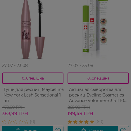
27 07 - 23 08
27 07 - 23 08
0_Спец.ціна
0_Спец.ціна
Тушь для ресниц Maybelline
Активная сыворотка для
New York Lash Sensational 1
ресниц Eveline Cosmetics
шт
Advance Volumiere 3 в 1 10
мл
479,99 ГРН
265,99 ГРН
383,99 ГРН
199,49 ГРН