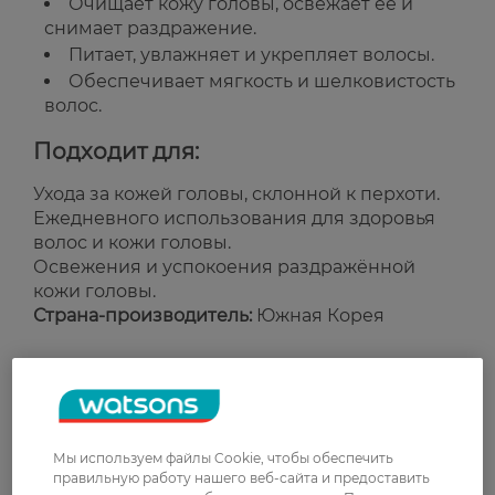
Очищает кожу головы, освежает её и
снимает раздражение.
Питает, увлажняет и укрепляет волосы.
Обеспечивает мягкость и шелковистость
волос.
Подходит для:
Ухода за кожей головы, склонной к перхоти.
Ежедневного использования для здоровья
волос и кожи головы.
Освежения и успокоения раздражённой
кожи головы.
Страна-производитель:
Южная Корея
Рейтинг и отзывы
0
Мы используем файлы Cookie, чтобы обеспечить
0 відгуків
правильную работу нашего веб-сайта и предоставить