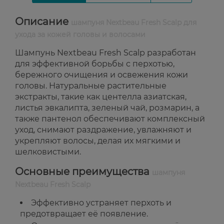
Описание
шампуня Nextbeau Fresh Scalp для
ухода за кожей головы и волосами
Шампунь Nextbeau Fresh Scalp разработан
для эффективной борьбы с перхотью,
бережного очищения и освежения кожи
головы. Натуральные растительные
экстракты, такие как центелла азиатская,
листья эвкалипта, зеленый чай, розмарин, а
также пантенол обеспечивают комплексный
уход, снимают раздражение, увлажняют и
укрепляют волосы, делая их мягкими и
шелковистыми.
Основные преимущества
шампуня
Nextbeau Fresh Scalp
Эффективно устраняет перхоть и
предотвращает её появление.