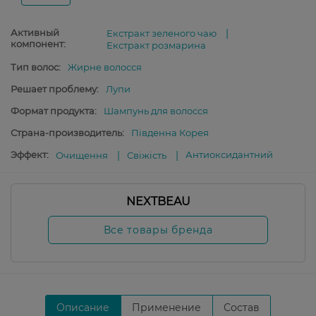
Активный
Екстракт зеленого чаю
компонент:
Екстракт розмарина
Тип волос:
Жирне волосся
Решает проблему:
Лупи
Формат продукта:
Шампунь для волосся
Страна-производитель:
Південна Корея
Эффект:
Антиоксидантний
Очищення
Свіжість
NEXTBEAU
Все товары бренда
Описание
Применение
Состав