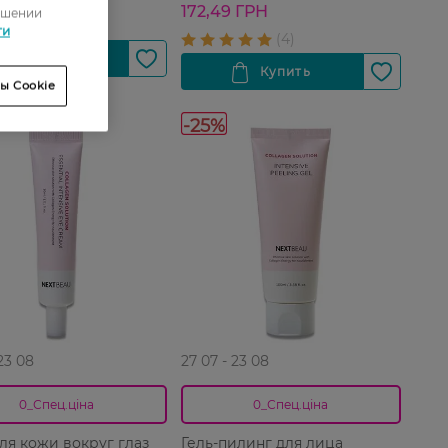
172,49 ГРН
ошении
ти
ы Cookie
-25%
 23 08
27 07 - 23 08
0_Спец.ціна
0_Спец.ціна
ля кожи вокруг глаз
Гель-пилинг для лица