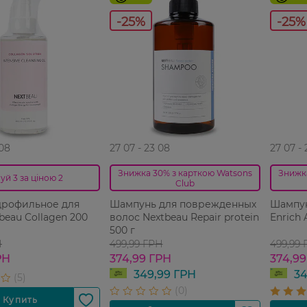
-25%
-25%
 08
27 07 - 23 08
27 07 -
Знижка 30% з карткою Watsons
Знижк
уй 3 за ціною 2
Club
дрофильное для
Шампунь для поврежденных
Шампун
beau Collagen 200
волос Nextbeau Repair protein
Enrich 
500 г
Н
499,99 ГРН
499,99
РН
374,99 ГРН
374,99
349,99 ГРН
34