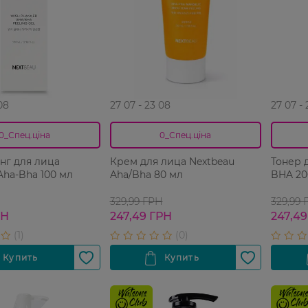
08
27 07 - 23 08
27 07 -
0_Спец.ціна
0_Спец.ціна
нг для лица
Крем для лица Nextbeau
Тонер 
Aha-Bha 100 мл
Aha/Bha 80 мл
BHA 20
329,99 ГРН
329,99 
РН
247,49 ГРН
247,49