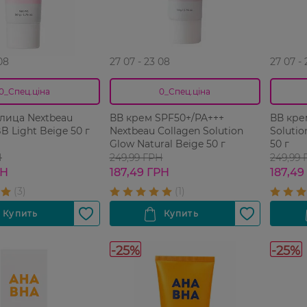
08
27 07 - 23 08
27 07 -
0_Спец.ціна
0_Спец.ціна
лица Nextbeau
ВВ крем SPF50+/PA+++
ВВ кре
B Light Beige 50 г
Nextbeau Collagen Solution
Solutio
Glow Natural Beige 50 г
50 г
Н
249,99 ГРН
249,99
РН
187,49 ГРН
187,49
-25%
-25%