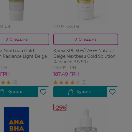
 23 08
27 07 - 23 08
0_Спец.ціна
0_Спец.ціна
м Nextbeau Gold
Крем SPF 50+/PA+++ Natural
n Radiance Light Beige
Beige Nextbeau Gold Solution
Radiance BB 50 г
 ГРН
249,99 ГРН
 ГРН
187,49 ГРН
-25%