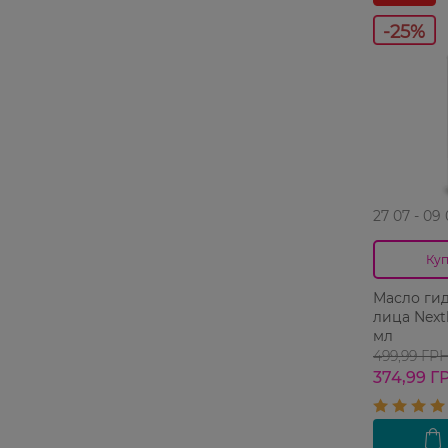
-25%
27 07 - 09
Куп
Масло ги
лица Next
мл
499,99 ГР
374,99 Г