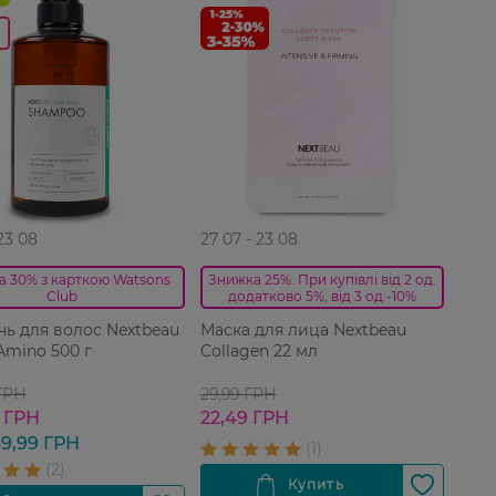
 23 08
27 07 - 23 08
а 30% з карткою Watsons
Знижка 25%. При купівлі від 2 од.
Club
додатково 5%, від 3 од.-10%
ь для волос Nextbeau
Маска для лица Nextbeau
Amino 500 г
Collagen 22 мл
 ГРН
29,99 ГРН
 ГРН
22,49 ГРН
9,99 ГРН