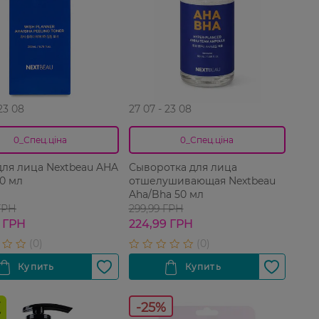
 23 08
27 07 - 23 08
0_Спец.ціна
0_Спец.ціна
для лица Nextbeau AHA
Сыворотка для лица
0 мл
отшелушивающая Nextbeau
Aha/Bha 50 мл
ГРН
299,99 ГРН
 ГРН
224,99 ГРН
-25%