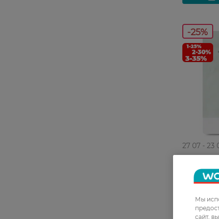
-25%
27 07 - 23 
Знижка 25%
додатко
Маска для
Hemp seed
Мы испо
предос
29,99 ГРН
сайт, в