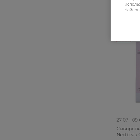
22,49 ГР
использ
файлов 
-40%
27 07 - 09
Сыворотк
Nextbeau 