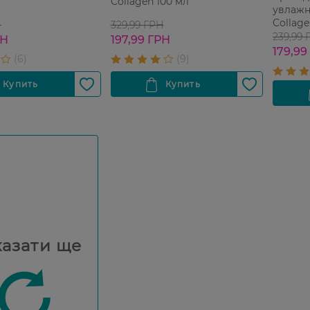
Collagen 100 мл
увлажн
Collage
Н
329,99 ГРН
239,99 
РН
197,99 ГРН
179,99
азати ще