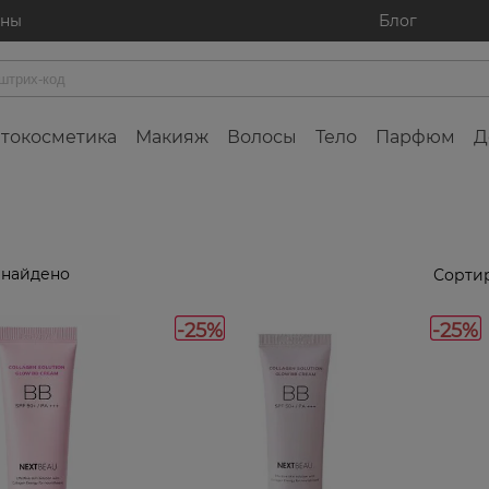
ины
Блог
токосметика
Макияж
Волосы
Тело
Парфюм
Д
 найдено
Сортир
-25%
-25%