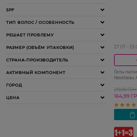
27 07 - 23 
Гель-пили
Nextbeau 
219,99 ГРН
164,99 Г