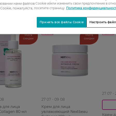
Н
119,99 ГРН
овании нами файлов Cookie и/или изменить свои предпочтения в отн
Cookie, пожалуйста, посетите страницу
Политика конфиденциальнос
Принять все файлы Cookie
Настроить файл
-40%
-25%
Мега
Мега
скидки
скидки
27 07 -
 08
27 07 - 09 08
а для лица
Крем для лица
Collagen 80 мл
увлажняющий Nextbeau
Крем д