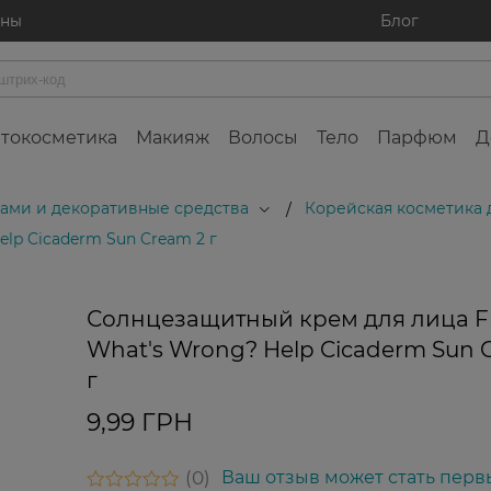
ины
Блог
токосметика
Макияж
Волосы
Тело
Парфюм
Д
осами и декоративные средства
Корейская косметика 
/
lp Cicaderm Sun Cream 2 г
Солнцезащитный крем для лица F
What's Wrong? Help Cicaderm Sun 
г
9,99 ГРН
0
Ваш отзыв может стать перв