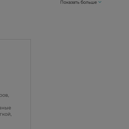
Показать больше
ров,
ивные
гкой,