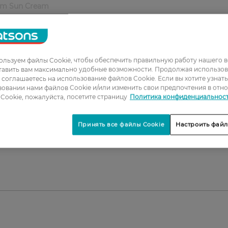
erm Sun Cream
50+ / PA++++).
йствие для чувствительной и раздражённой кожи.
льзуем файлы Cookie, чтобы обеспечить правильную работу нашего в
невного использования.
тавить вам максимально удобные возможности. Продолжая использов
 чувствительной.
ы соглашаетесь на использование файлов Cookie. Если вы хотите узнат
твращает обезвоживание.
овании нами файлов Cookie и/или изменить свои предпочтения в отн
Cookie, пожалуйста, посетите страницу
Политика конфиденциальнос
Принять все файлы Cookie
Настроить файл
астки кожи лица и шеи перед выходом на солнце.
к покраснениям кожа.