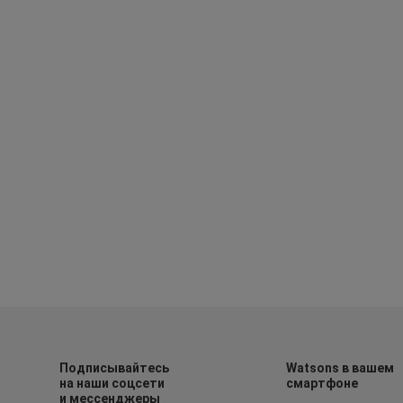
Подписывайтесь
Watsons в вашем
на наши соцсети
смартфоне
и мессенджеры