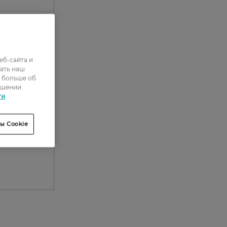
еб-сайта и
ать наш
ь больше об
ошении
ти
ы Cookie