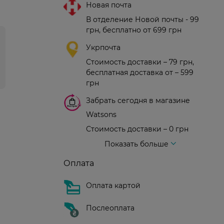
Новая почта
В отделение Новой почты - 99
грн, бесплатно от 699 грн
Укрпочта
Стоимость доставки – 79 грн,
бесплатная доставка от – 599
грн
Забрать сегодня в магазине
Watsons
Стоимость доставки – 0 грн
Стоимость доставки – 99 грн, бесплатная доставка от – 699 грн
Доставка курьером новой почты
Стоимость доставки - 150 грн (до подъезда)
Показать больше
Оплата
Оплата картой
Послеоплата