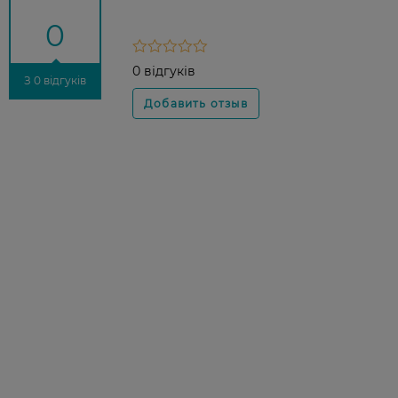
0
0 відгуків
З 0 відгуків