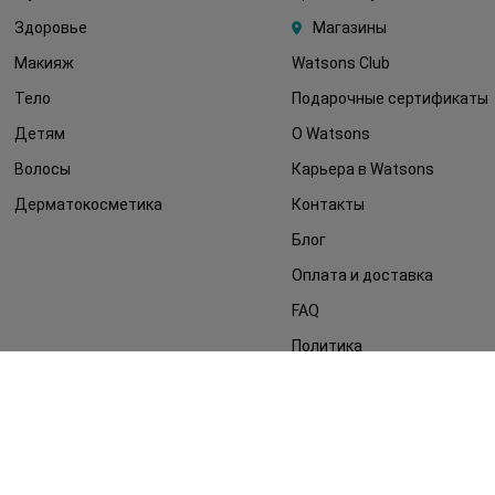
Здоровье
Магазины
Макияж
Watsons Club
Тело
Подарочные сертификаты
Детям
О Watsons
Волосы
Карьера в Watsons
Дерматокосметика
Контакты
Блог
Оплата и доставка
FAQ
Политика
конфиденциальности
Публичная оферта
СМИ о нас
Возврат заказа