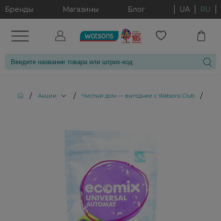
Бренды
Магазины
Блог
UA
RU
/
/
/
Акции
Чистый дом — выгоднее с Watsons Club
Сти