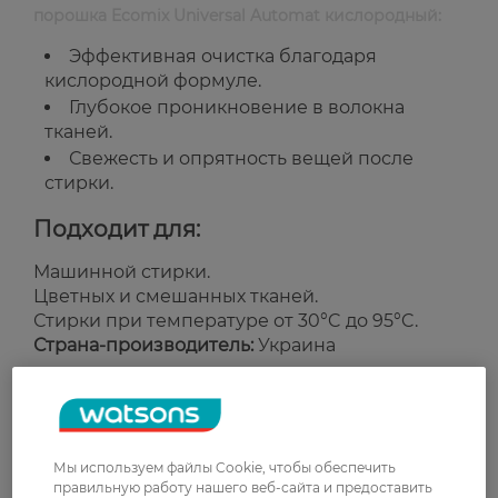
порошка Ecomix Universal Automat кислородный:
Эффективная очистка благодаря
кислородной формуле.
Глубокое проникновение в волокна
тканей.
Свежесть и опрятность вещей после
стирки.
Подходит для:
Машинной стирки.
Цветных и смешанных тканей.
Стирки при температуре от 30°C до 95°C.
Страна-производитель:
Украина
Рейтинг и отзывы
Мы используем файлы Cookie, чтобы обеспечить
0
правильную работу нашего веб-сайта и предоставить
0 відгуків