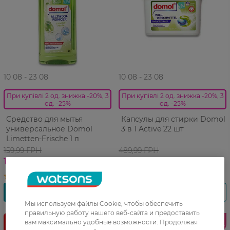
10 08 - 23 08
10 08 - 23 08
При купівлі 2 од. знижка -20%, 3
При купівлі 2 од. знижка -20%, 3
од. -25%
од. -25%
Средство для мытья
Капсулы для стирки Domol
универсальное Domol
3 в 1 Active 22 шт
Limetten-Frische 1 л
159,99 ГРН
489,99 ГРН
127,99 ГРН
391,99 ГРН
Мы используем файлы Cookie, чтобы обеспечить
правильную работу нашего веб-сайта и предоставить
Лидер
Лидер
вам максимально удобные возможности. Продолжая
продаж
продаж