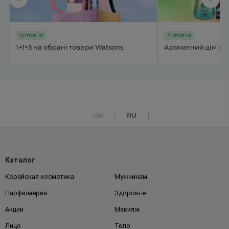
Активна
Активна
Ароматний дім з MI BELLUMI до -50%
Подвійна вигода на
UA
RU
Каталог
Корейская косметика
Мужчинам
Парфюмерия
Здоровье
Акции
Макияж
Лицо
Тело