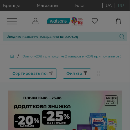
Бренды
Магазины
Блог
UA
RU
/
Domol −20% при покупке 2 товаров и −25% при покупке от 3 тов
Сортировать по:
Фильтр