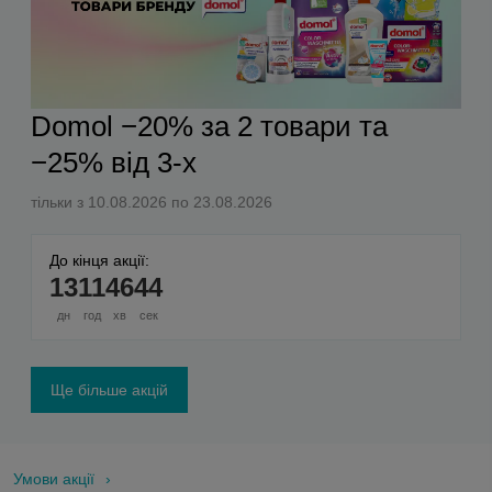
Domol −20% за 2 товари та
−25% від 3-х
тільки з 10.08.2026 по 23.08.2026
До кінця акції:
13
11
46
43
дн
год
хв
сек
Ще більше акцій
Умови акції