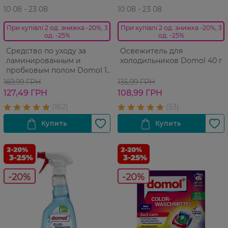
10 08 - 23 08
10 08 - 23 08
При купівлі 2 од. знижка -20%, 3
При купівлі 2 од. знижка -20%, 3
од. -25%
од. -25%
Средство по уходу за
Освежитель для
ламинированным и
холодильников Domol 40 г
пробковым полом Domol 1
л
169,99 ГРН
135,99 ГРН
127,49 ГРН
108,99 ГРН
-20%
-20%