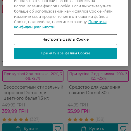
использовать наш сайт, вы соглашаетесь на
использование файлов Cookie. Если вы хотите узнать
-20%
-20%
больше об использовании нами файлов Cookie и/или
изменить свои предпочтения в отношении файлов
Cookie, пожалуйста, посетите страницу
Политика
конфиденциальности
Настроить файлы Cookie
Принять все файлы Cookie
10 08 - 23 08
10 08 - 23 08
При купівлі 2 од. знижка -20%, 3
При купівлі 2 од. знижка -20%, 3
од. -25%
од. -25%
Бесфосфатный стиральный
Средство для удаления
порошок Domol для
накипи Domol 30 г
цветного белья 1,3 кг.
449,99 ГРН
44,99 ГРН
359,99 ГРН
35,99 ГРН