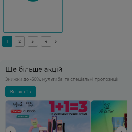
Ще більше акцій
Знижки до -50%, мультибаї та спеціальні пропозиції
Всі акції →
‹
›