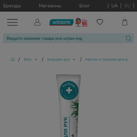
Бренды
Магазины
Блог
UA
RU
/
/
/
/
Тело
Уход для рук
Кремы и лосьоны для рук