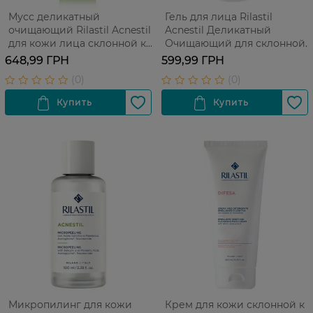
Мусс деликатный
Гель для лица Rilastil
очищающий Rilastil Acnestil
Acnestil Деликатный
для кожи лица склонной к
Очищающий для склонной
акне 165 мл
к акне кожи 200 мл
648,99 ГРН
599,99 ГРН
Микропилинг для кожи
Крем для кожи склонной к