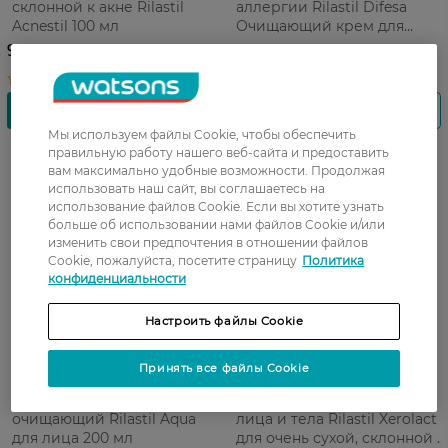
склонной к акне Rilastil
аллергии Rilastil Difesa
Acnestil 100 мл
Очищающий крем для
кожи склонной к аллергии
998,99 ГРН
789,99 ГРН
200 мл
Мы используем файлы Cookie, чтобы обеспечить
правильную работу нашего веб-сайта и предоставить
вам максимально удобные возможности. Продолжая
использовать наш сайт, вы соглашаетесь на
использование файлов Cookie. Если вы хотите узнать
больше об использовании нами файлов Cookie и/или
изменить свои предпочтения в отношении файлов
Cookie, пожалуйста, посетите страницу
Политика
конфиденциальности
Настроить файлы Cookie
Принять все файлы Cookie
Гель деликатный
Масло очищающее для
очищающий Rilastil Aqua
лица и тела Rilastil Xerolact
для лица 200 мл
для очень сухой, склонной к