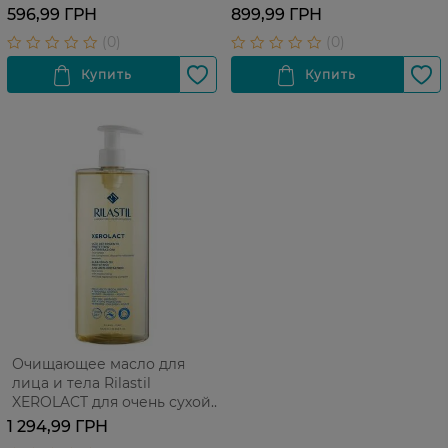
раздражениям и атопии
596,99 ГРН
899,99 ГРН
кожи 750 мл
Очищающее масло для
лица и тела Rilastil
XEROLACT для очень сухой,
склонной к раздражениям
1 294,99 ГРН
и атопии кожи, 1000 мл