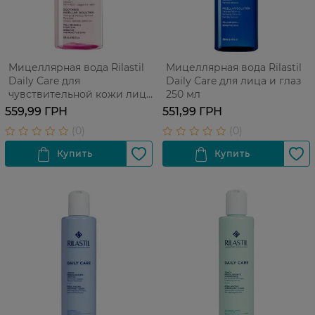
Мицеллярная вода Rilastil
Мицеллярная вода Rilastil
Daily Care для
Daily Care для лица и глаз
чувствительной кожи лица
250 мл
и глаз 250 мл
559,99 ГРН
551,99 ГРН