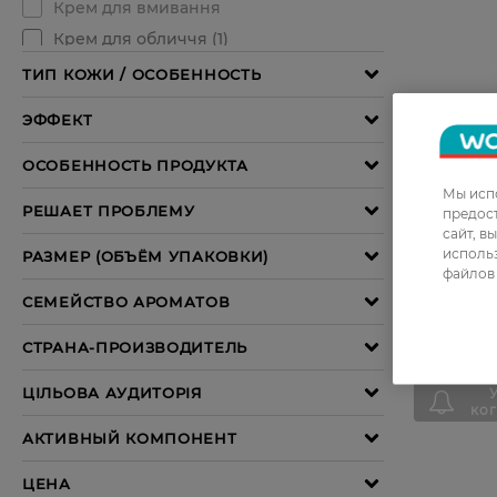
Мы испо
предос
Гель для 
сайт, в
Laboratoi
использ
мягкий о
файлов 
1 087,99