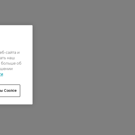
еб-сайта и
ать наш
ь больше об
ошении
ти
ы Cookie