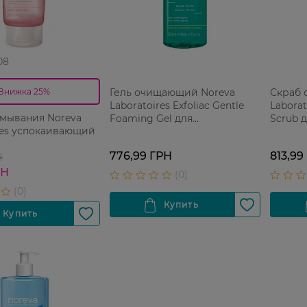
08
Гель очищающий Noreva
Скраб 
Знижка 25%
Laboratoires Exfoliac Gentle
Laborat
умывания Noreva
Foaming Gel для
Scrub 
res успокаивающий
чувствительной кожи 200 мл
776,99 ГРН
813,99
Н
РН