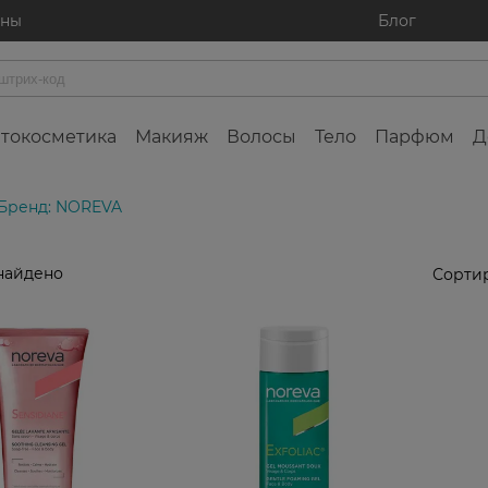
ины
Блог
токосметика
Макияж
Волосы
Тело
Парфюм
Д
Бренд: NOREVA
найдено
Сортир