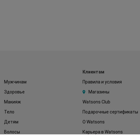
Клиентам
Мужчинам
Правила и условия
Здоровье
Магазины
Макияж
Watsons Club
Тело
Подарочные сертификаты
Детям
О Watsons
Волосы
Карьера в Watsons