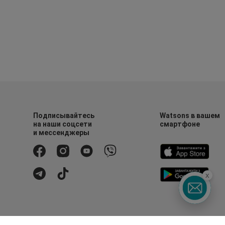
Подписывайтесь
Watsons в вашем
на наши соцсети
смартфоне
и мессенджеры
x