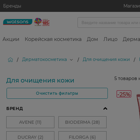
Бренды
Магаз
Акции
Корейская косметика
Дом
Лицо
Дерма
Дерматокосметика
Для очищения кожи
/
/
/
5
товаров 
Для очищения кожи
-25%
Очистить фильтры