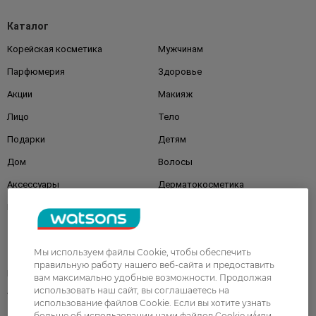
Каталог
Корейская косметика
Мужчинам
Парфюмерия
Здоровье
Акции
Макияж
Лицо
Тело
Подарки
Детям
Дом
Волосы
Аксессуары
Дерматокосметика
Бренды
Клиентам
Мы используем файлы Cookie, чтобы обеспечить
правильную работу нашего веб-сайта и предоставить
Правила и условия
Магазины
вам максимально удобные возможности. Продолжая
использовать наш сайт, вы соглашаетесь на
Watsons Club
Подарочные сертификаты
использование файлов Cookie. Если вы хотите узнать
больше об использовании нами файлов Cookie и/или