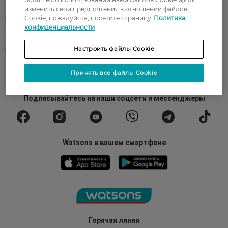
О Watsons
Карьера в Watsons
изменить свои предпочтения в отношении файлов
Cookie, пожалуйста, посетите страницу
Политика
Контакты
Блог
конфиденциальности
Оплата и доставка
FAQ
Настроить файлы Cookie
Политика конфиденциальности
Публичная оферта
СМИ о нас
Возврат заказа
Принять все файлы Cookie
Подписывайтесь
на наши соцсети
и мессенджеры
Watsons в вашем смартфоне
Горячая линия