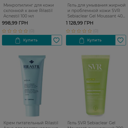
Микропилинг для кожи
Гель для умывания жирной
склонной к акне Rilastil
и проблемной кожи SVR
Acnestil 100 мл
Sebiaclear Gel Moussant 400
мл
998,99 ГРН
1 128,99 ГРН
Крем питательный Rilastil
Гель SVR Sebiaclear Gel