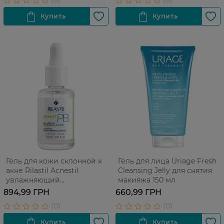
Гель для кожи склонной к
Гель для лица Uriage Fresh
акне Rilastil Acnestil
Cleansing Jelly для снятия
увлажняющий
макияжа 150 мл
себонормализующий 30 мл
894,99 ГРН
660,99 ГРН