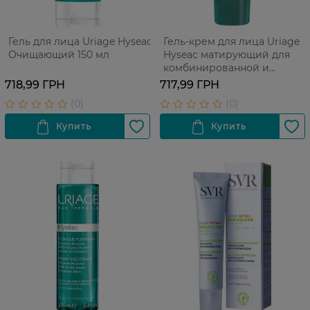
Гель для лица Uriage Hyseac
Гель-крем для лица Uriage
Очищающий 150 мл
Hyseac матирующий для
комбинированной и
жирной кожи 40 мл
718,99 ГРН
717,99 ГРН