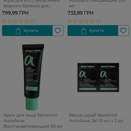
Aqua для восстановления
Moussant очищающий 200
водного баланса для
мл
нормальной и
799,99 ГРН
733,99 ГРН
комбинированной кожи 50
мл
Крем для лица Skinormil
Маска-скраб Skinormil
АнтиАкне
АнтиАкне 2в1 10 мл х 2 шт
Восстанавливающий 50 мл