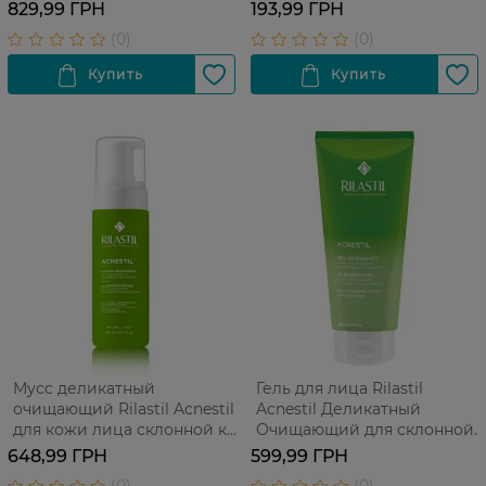
829,99 ГРН
193,99 ГРН
Мусс деликатный
Гель для лица Rilastil
очищающий Rilastil Acnestil
Acnestil Деликатный
для кожи лица склонной к
Очищающий для склонной
акне 165 мл
к акне кожи 200 мл
648,99 ГРН
599,99 ГРН