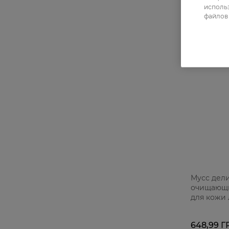
использ
файлов 
Мусс дел
очищающий
для кожи 
акне 165 
648,99 Г