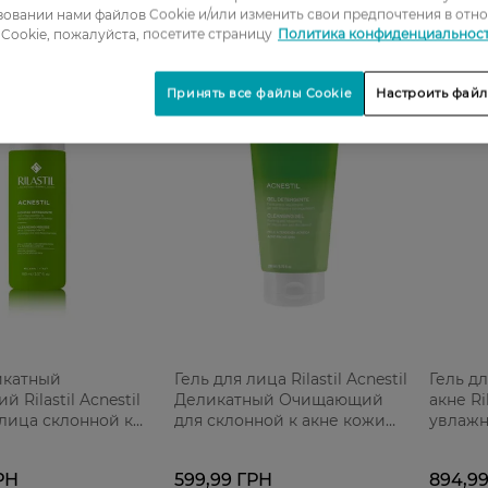
овании нами файлов Cookie и/или изменить свои предпочтения в отн
Cookie, пожалуйста, посетите страницу
Политика конфиденциальнос
Принять все файлы Cookie
Настроить файл
икатный
Гель для лица Rilastil Acnestil
Гель д
 Rilastil Acnestil
Деликатный Очищающий
акне Ril
лица склонной к
для склонной к акне кожи
увлаж
мл
200 мл
себоно
РН
599,99 ГРН
894,9