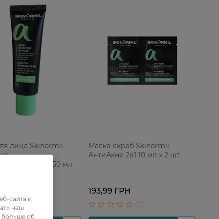
ля лица Skinormil
Маска-скраб Skinormil
не
АнтиАкне 2в1 10 мл х 2 шт
навливающий 50 мл
 ГРН
193,99 ГРН
еб-сайта и
ать наш
ь больше об