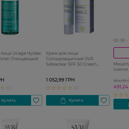
05 08 -
 лица Uriage Hyséac
Крем для лица
 Toner Очищающий
Солнцезащитный SVR
Мицелл
Sebiaclear SPF 50 Cream
снятия
Матирующий 40 мл
РН
1 052,99 ГРН
654,99
491,24