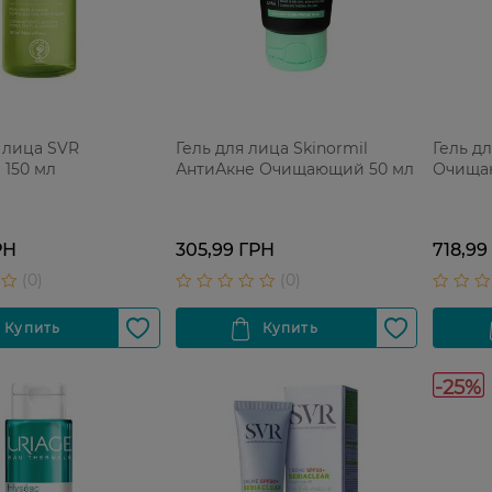
 лица SVR
Гель для лица Skinormil
Гель дл
 150 мл
АнтиАкне Очищающий 50 мл
Очища
РН
305,99 ГРН
718,99
-25%