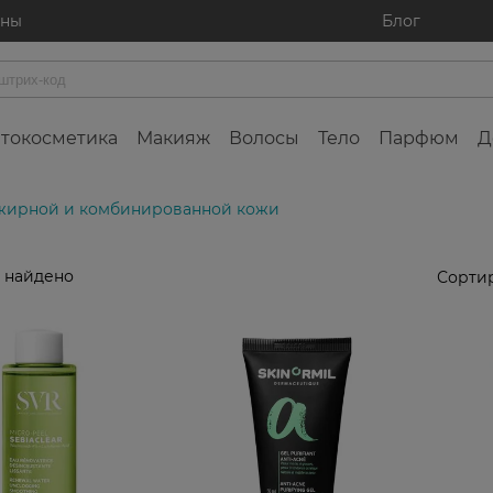
ины
Блог
токосметика
Макияж
Волосы
Тело
Парфюм
Д
 жирной и комбинированной кожи
 найдено
Сортир