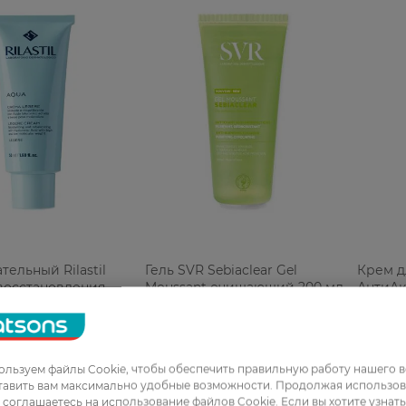
тельный Rilastil
Гель SVR Sebiaclear Gel
Крем д
восстановления
Moussant очищающий 200 мл
АнтиАк
аланса для
Восста
ой и
ованной кожи 50
РН
733,99 ГРН
829,99
льзуем файлы Cookie, чтобы обеспечить правильную работу нашего в
тавить вам максимально удобные возможности. Продолжая использов
ы соглашаетесь на использование файлов Cookie. Если вы хотите узнат