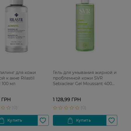
илинг для кожи
Гель для умывания жирной и
й к акне Rilastil
проблемной кожи SVR
l 100 мл
Sebiaclear Gel Moussant 400
мл
9 ГРН
1 128,99 ГРН