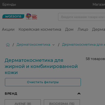
Бренды
Магаз
Акции
Корейская косметика
Дом
Лицо
Дерма
Дерматокосметика
Дерматокосметика для
/
/
58
товаров
Дерматокосметика для
жирной и комбинированной
кожи
Очистить фильтры