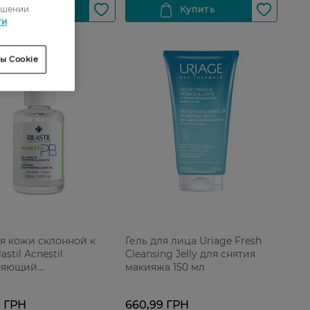
ошении
ти
ы Cookie
ля кожи склонной к
Гель для лица Uriage Fresh
astil Acnestil
Cleansing Jelly для снятия
няющий
макияжа 150 мл
рмализующий 30 мл
9 ГРН
660,99 ГРН