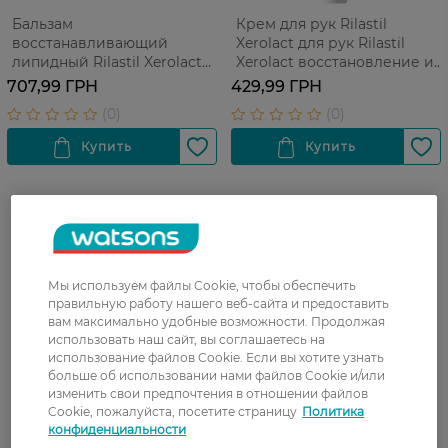
Бальзам
Крем для рук Rilastil
восстанавливающий
Xerolact для рук Rilastil
липидный Rilastil Xerolact
Xerolact восстановление и
для сухой, чувствительной
защита 100 мл
707,99 ГРН
429,99 ГРН
и склонной к зуду и атопии
кожи лица и тела 200 мл
Мы используем файлы Cookie, чтобы обеспечить
правильную работу нашего веб-сайта и предоставить
вам максимально удобные возможности. Продолжая
использовать наш сайт, вы соглашаетесь на
использование файлов Cookie. Если вы хотите узнать
больше об использовании нами файлов Cookie и/или
изменить свои предпочтения в отношении файлов
Cookie, пожалуйста, посетите страницу
Политика
конфиденциальности
Крем для рук Rilastil