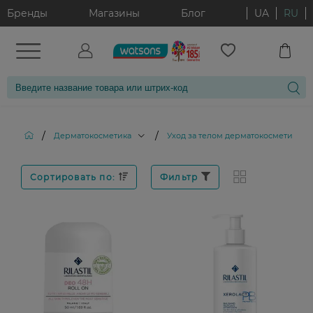
Бренды
Магазины
Блог
UA
RU
/
/
/
Дерматокосметика
Уход за телом дерматокосметика
Сортировать по:
Фильтр