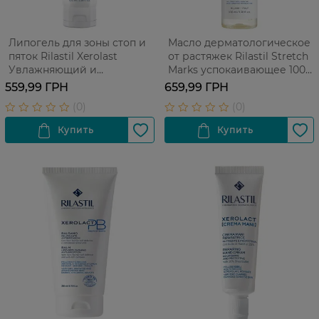
Липогель для зоны стоп и
Масло дерматологическое
пяток Rilastil Xerolast
от растяжек Rilastil Stretch
Увлажняющий и
Marks успокаивающее 100
отшелушивающий 100 мл
мл
559,99 ГРН
659,99 ГРН