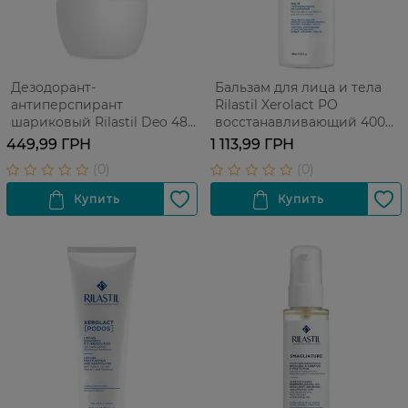
Дезодорант-
Бальзам для лица и тела
антиперспирант
Rilastil Xerolact РО
шариковый Rilastil Deo 48H
восстанавливающий 400
Roll On 48 часов защиты 50
мл
449,99 ГРН
1 113,99 ГРН
мл