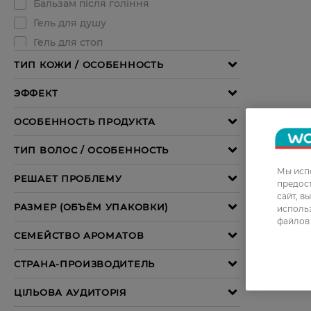
Бальзам д
Moisturizi
Увлажня
Увлажняю
Мы испо
предос
547,99 Г
сайт, в
использ
файлов 