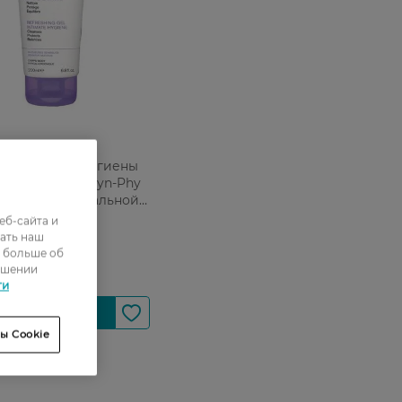
ля интимной гигиены
 Eau Thermale Gyn-Phy
ающий с термальной
200 мл
еб-сайта и
ать наш
9 ГРН
ь больше об
ошении
ти
ы Cookie