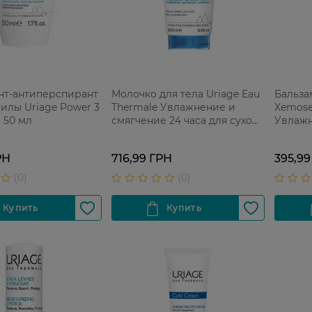
нт-антиперспирант
Молочко для тела Uriage Eau
Бальза
илы Uriage Power 3
Thermale Увлажнение и
Xemose 
 50 мл
смягчение 24 часа для сухой
Увлажн
кожи 200 мл
РН
716,99 ГРН
395,99