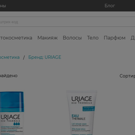
ины
Блог
токосметика
Макияж
Волосы
Тело
Парфюм
Д
осметика
Бренд: URIAGE
/
найдено
Сортир