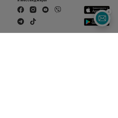
и мессенджеры
x