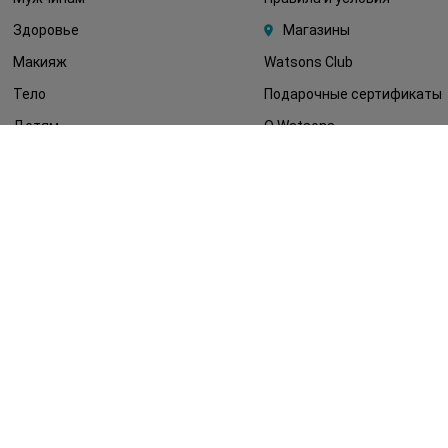
Здоровье
Магазины
Макияж
Watsons Club
Тело
Подарочные сертификаты
Детям
О Watsons
Волосы
Карьера в Watsons
Дерматокосметика
Контакты
Блог
Оплата и доставка
FAQ
Политика
конфиденциальности
Публичная оферта
СМИ о нас
Возврат заказа