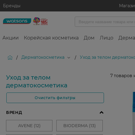
Бренды
Магаз
Акции
Корейская косметика
Дом
Лицо
Дерма
Дерматокосметика
Уход за телом дерматок
/
/
7
товаров 
Уход за телом
дерматокосметика
Очистить фильтры