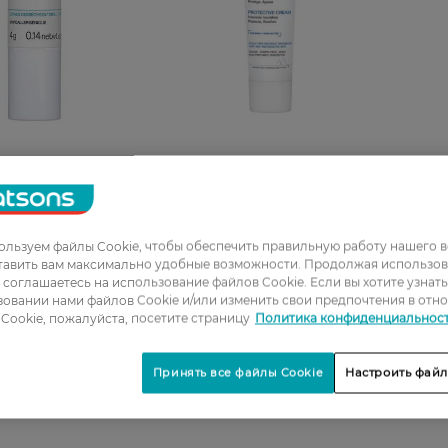
ля губ Uriage
Колд-крем для лица и тела
Гель д
ng Lipstick
Uriage защитный 100 мл
Uriage
ющий
Освеж
щий 4 г
водой 
льзуем файлы Cookie, чтобы обеспечить правильную работу нашего в
тавить вам максимально удобные возможности. Продолжая использов
РН
731,99 ГРН
590,9
ы соглашаетесь на использование файлов Cookie. Если вы хотите узнат
овании нами файлов Cookie и/или изменить свои предпочтения в отн
Cookie, пожалуйста, посетите страницу
Политика конфиденциальнос
Принять все файлы Cookie
Настроить файл