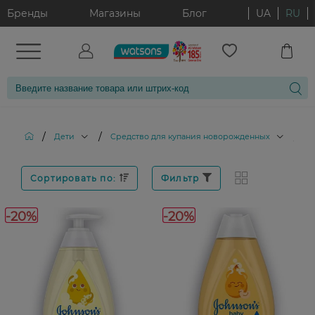
Бренды
Магазины
Блог
UA
RU
/
/
/
Дети
Cредство для купания новорожденных
Б
Сортировать по:
Фильтр
-20%
-20%