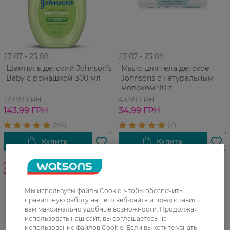
27 07 - 23 08
27 07 - 23 08
Шампунь детский Johnson's
Мыло для тела детское
Baby с ромашкой 300 мл
Johnsons с натуральным
молоком 90 г
179,99 ГРН
43,99 ГРН
143,99 ГРН
34,99 ГРН
-20%
Мы используем файлы Cookie, чтобы обеспечить
правильную работу нашего веб-сайта и предоставить
вам максимально удобные возможности. Продолжая
использовать наш сайт, вы соглашаетесь на
использование файлов Cookie. Если вы хотите узнать