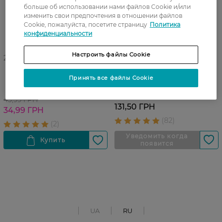
больше об использовании нами файлов Cookie и/или
изменить свои предпочтения в отношении файлов
Cookie, пожалуйста, посетите страницу
Политика
конфиденциальности
Настроить файлы Cookie
27 07 - 23 08
Пенка-шампунь для
Мыло для тела детское
купания Johnson's Baby От
Принять все файлы Cookie
Johnsons перед сном 90 г
макушки до пяток 300 мл
43,99 ГРН
131,50 ГРН
34,99 ГРН
UA
RU