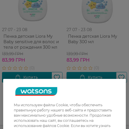
27 07 - 23 08
27 07 - 23 08
Пенка детская Liora My
Пенка детская Liora My
Baby sensitive для волос и
Baby 300 мл
тела от рождения 300 мл
139,99 ГРН
139,99 ГРН
83,99 ГРН
83,99 ГРН
Мы используем файлы Cookie, чтобы обеспечить
правильную работу нашего веб-сайта и предоставить
вам максимально удобные возможности. Продолжая
UA
RU
использовать наш сайт, вы соглашаетесь на
использование файлов Cookie. Если вы хотите узнать