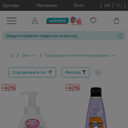
Бренды
Магазины
Блог
UA
RU
/
/
/
Дети
Cредство для купания новорожденных
Бр
Сортировать по:
Фильтр
-40%
-40%