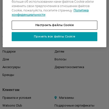
больше об использовании нами файлов Cookie и/или
изменить свои предпочтения в отношении файлов
Cookie, пожалуйста, посетите страницу
Политика
Каталог
конфиденциальности
Корейская косметика
Мужчинам
Настроить файлы Cookie
Парфюмерия
Здоровье
Акции
Макияж
Принять все файлы Cookie
Лицо
Тело
Подарки
Детям
Дом
Волосы
Аксессуары
Дерматокосметика
Бренды
Клиентам
Правила и условия
Магазины
Watsons Club
Подарочные сертификаты