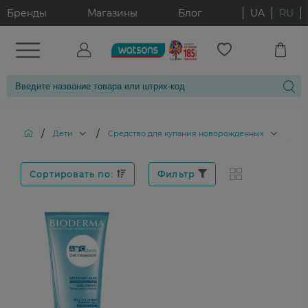
Бренды
Магазины
Блог
UA
RU
/
/
/
Дети
Cредство для купания новорожденных
Де
Сортировать по:
Фильтр