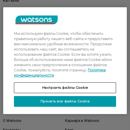
Каталог
Корейская косметика
Мужчинам
Парфюмерия
Здоровье
Акции
Макияж
Мы используем файлы Cookie, чтобы обеспечить
Лицо
Тело
правильную работу нашего веб-сайта и предоставить
вам максимально удобные возможности. Продолжая
Подарки
Детям
использовать наш сайт, вы соглашаетесь на
использование файлов Cookie. Если вы хотите узнать
Дом
Волосы
больше об использовании нами файлов Cookie и/или
изменить свои предпочтения в отношении файлов
Аксессуары
Дерматокосметика
Cookie, пожалуйста, посетите страницу
Политика
Бренды
конфиденциальности
Настроить файлы Cookie
Клиентам
Принять все файлы Cookie
Правила и условия
Магазины
Watsons Club
Подарочные сертификаты
О Watsons
Карьера в Watsons
Контакты
Блог