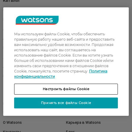
Каталог
Корейская косметика
Мужчинам
Парфюмерия
Здоровье
Акции
Макияж
Мы используем файлы Cookie, чтобы обеспечить
Лицо
Тело
правильную работу нашего веб-сайта и предоставить
вам максимально удобные возможности. Продолжая
Подарки
Детям
использовать наш сайт, вы соглашаетесь на
использование файлов Cookie. Если вы хотите узнать
Дом
Волосы
больше об использовании нами файлов Cookie и/или
изменить свои предпочтения в отношении файлов
Аксессуары
Дерматокосметика
Cookie, пожалуйста, посетите страницу
Политика
Бренды
конфиденциальности
Настроить файлы Cookie
Клиентам
Принять все файлы Cookie
Правила и условия
Магазины
Watsons Club
Подарочные сертификаты
О Watsons
Карьера в Watsons
Контакты
Блог