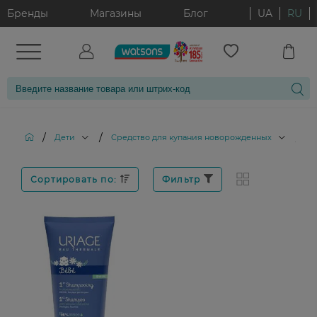
Бренды
Магазины
Блог
UA
RU
/
/
/
Дети
Cредство для купания новорожденных
Д
Сортировать по:
Фильтр