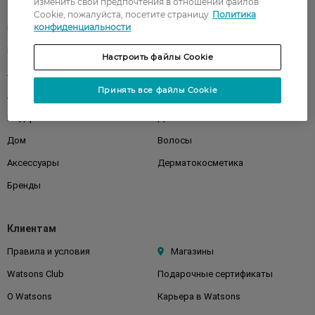
изменить свои предпочтения в отношении файлов
Каталог
Cookie, пожалуйста, посетите страницу
Политика
конфиденциальности
Корейская косметика
Мужчинам
Парфюмерия
Здоровье
Настроить файлы Cookie
Акции
Макияж
Принять все файлы Cookie
Лицо
Тело
Подарки
Детям
Дом
Волосы
Аксессуары
Дерматокосметика
Бренды
Клиентам
Правила и условия
Магазины
Watsons Club
Подарочные сертификаты
О Watsons
Карьера в Watsons