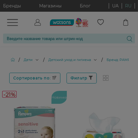
Бренды
Магазины
Блог
UA
RU
/
/
/
Дети
Детский уход и гигиена
Бренд: PAMPERS
Сортировать по:
Фильтр
-21%
Новинка