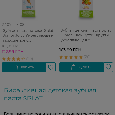
27 07 - 23 08
Зубная детская паста Splat
Зубная паста детская Splat
Junior Juicy Тутти-Фрутти
Junior Juicy Укрепляющее
укрепляющая с
мороженое с
гидроксиапатитом 35 мл
гидроксиапатитом 35 мл
163,99 ГРН
163,99 ГРН
122,99 ГРН
Биоактивная детская зубная
паста SPLAT
Большинство родителей сталкивается с отказом