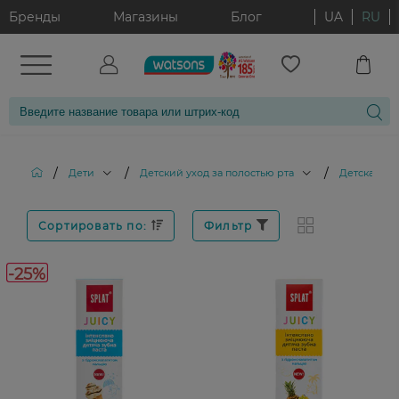
Бренды
Магазины
Блог
UA
RU
/
/
/
Дети
Детский уход за полостью рта
Детская зуб
Сортировать по:
Фильтр
-25%