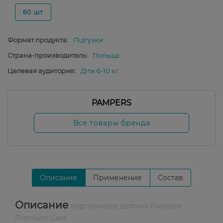
60 шт
Формат продукта:
Підгузки
Страна-производитель:
Польща
Целевая аудитория:
Діти 6-10 кг
PAMPERS
Все товары бренда
Описание
Применение
Состав
Описание
подгузников детских Pampers
Premium Care