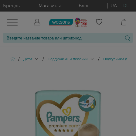
Бренды
Магазины
Блог
UA
RU
/
/
/
Дети
Подгузники и пелёнки
Подгузники для 