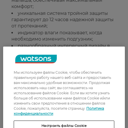
малыша, обеспечивая максимальный
комфорт;
уникальная система тройной защиты
гарантирует до 12 часов надежной защиты
от протеканий;
индикатор влаги показывает, когда
необходимо изменить подгузник;
разнообразный интересный дизайн в
каждой упаковке;
дерматологически протестированы и не
содержат потенциально аллергических
отдушек, указанных в перечне аллергенов
Мы используем файлы Cookie, чтобы обеспечить
ЕС 26.
правильную работу нашего веб-сайта и предоставить
вам максимально удобные возможности. Продолжая
использовать наш сайт, вы соглашаетесь на
использование файлов Cookie. Если вы хотите узнать
Рейтинг и отзывы
больше об использовании нами файлов Cookie и/или
изменить свои предпочтения в отношении файлов
Cookie, пожалуйста, посетите страницу
Политика
0
конфиденциальности
0 відгуків
Настроить файлы Cookie
З 0 відгуків