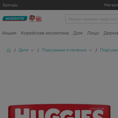
Бренды
Магаз
Акции
Корейская косметика
Дом
Лицо
Дерма
Дети
Подгузники и пелёнки
Подгузн
/
/
/