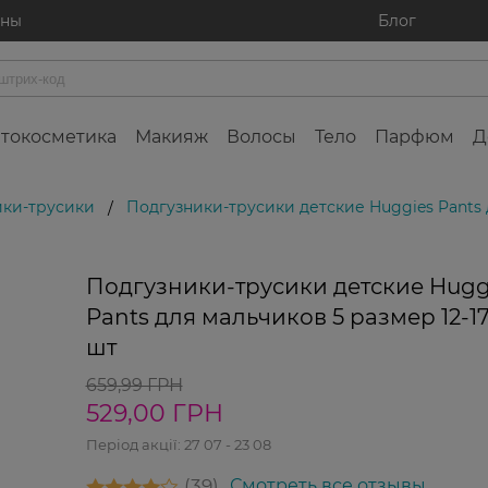
ины
Блог
токосметика
Макияж
Волосы
Тело
Парфюм
Д
ики-трусики
Подгузники-трусики детские Huggies Pants д
/
Подгузники-трусики детские Hugg
Pants для мальчиков 5 размер 12-17
шт
659,99 ГРН
529,00 ГРН
Період акції:
27 07 - 23 08
39
Смотреть все отзывы