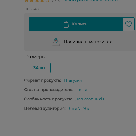
1105543
Наличие в магазинах
Размеры
34 шт
Формат продукта:
Підгузки
Страна-производитель:
Чехія
Особенность продукта:
Для хлопчиків
Целевая аудитория:
Діти 7-19 кг