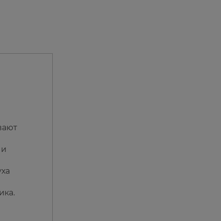
вают
 и
уха
ика.