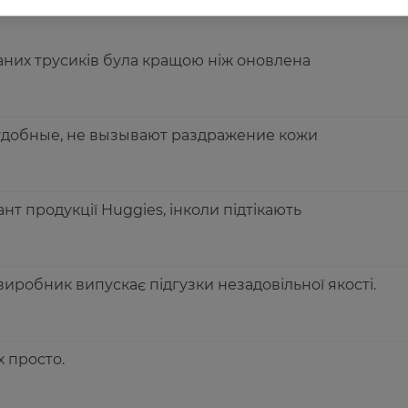
5
аних трусиків була кращою ніж оновлена
удобные, не вызывают раздражение кожи
т продукції Huggies, інколи підтікають
виробник випускає підгузки незадовільної якості.
 просто.