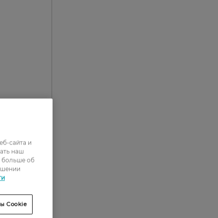
еб-сайта и
ать наш
1
ь больше об
ошении
1
ти
6
3
ы Cookie