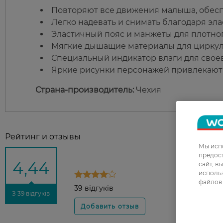
Повторяют все движения малыша, обесп
Легко надевать и снимать благодаря эл
Эластичный пояс и манжеты для плотног
Мягкие дышащие материалы для циркул
Специальный индикатор влаги для сво
Яркие рисунки персонажей привлекают
Страна-производитель:
Чехия
Рейтинг и отзывы
Мы испо
предос
4,44
сайт, в
использ
файлов 
39 відгуків
З 39 відгуків