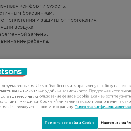
ечивая комфорт и сухость.
астичным боковинкам.
о прилегания и защиты от протекания.
яции воздуха.
евременной замены.
 внимание ребенка.
льзуем файлы Cookie, чтобы обеспечить правильную работу нашего в
тавить вам максимально удобные возможности. Продолжая использов
1
ы соглашаетесь на использование файлов Cookie. Если вы хотите узнат
овании нами файлов Cookie и/или изменить свои предпочтения в отн
2
Cookie, пожалуйста, посетите страницу
Политика конфиденциальнос
3
4
Принять все файлы Cookie
Настроить файл