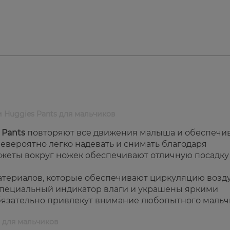
 Huggies Pants для мальчиков
 Pants
повторяют все движения малыша и обеспечи
невероятно легко надевать и снимать благодаря
нжеты вокруг ножек обеспечивают отличную посадку
атериалов, которые обеспечивают циркуляцию возд
 специальный индикатор влаги и украшены яркими
бязательно привлекут внимание любопытного мальч
s для мальчиков