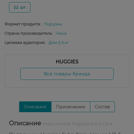
22 шт
Формат продукта:
Підгузки
Страна-производитель:
Чехія
Целевая аудитория:
Діти 2-5 кг
HUGGIES
Все товары бренда
Описание
Применение
Состав
Описание
подгузников Huggies Extra Care