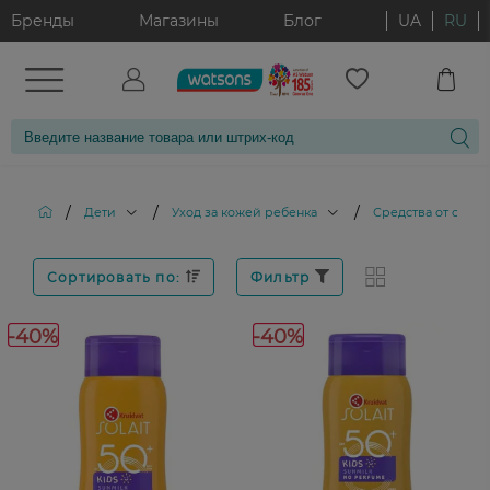
Бренды
Магазины
Блог
UA
RU
/
/
/
Дети
Уход за кожей ребенка
Средства от солнц
Сортировать по:
Фильтр
-40%
-40%