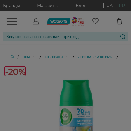
Бренды
Магазины
Блог
UA
RU
/
/
/
/
Дом
Хозтовары
Освежители воздуха
Аэроз
-20%