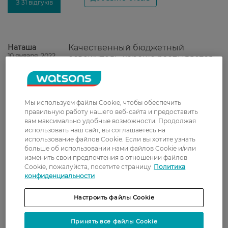
З 31 відгуків
Наташа
Качественный бюджетный
10 января, 2022
освежитель, хорошо распыляется,
аромат приятный, свежий.
Irina
Отлично освежает любое
2 декабря, 2021
помещение на длительное время.
Мы используем файлы Cookie, чтобы обеспечить
правильную работу нашего веб-сайта и предоставить
вам максимально удобные возможности. Продолжая
использовать наш сайт, вы соглашаетесь на
Наталія
Отличный аромат свежести.
использование файлов Cookie. Если вы хотите узнать
24 ноября, 2021
Рекомендую
больше об использовании нами файлов Cookie и/или
изменить свои предпочтения в отношении файлов
Cookie, пожалуйста, посетите страницу
Политика
Ігор
Гарний освіжувач, довготривалий
конфиденциальности
7 ноября, 2021
та достатньо економний.
Настроить файлы Cookie
Наталія
Классный освежитель. Держится
Принять все файлы Cookie
6 ноября, 2021
долго, ненавязчивый.