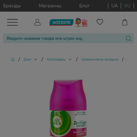
Бренды
Магазины
Блог
UA
RU
/
/
/
/
Дом
Хозтовары
Освежители воздуха
Аэроз