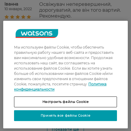
Іванна
Освіжувач неперевершений,
10 января, 2022
дорогуватий, але він того вартий.
Рекомендую.
Світлана
приятный, ненавязчивый запах
3 января, 2022
Мы используем файлы Cookie, чтобы обеспечить
Alenka
Гарний освіжувач, довготривалий
правильную работу нашего веб-сайта и предоставить
2 декабря, 2021
та достатньо економний.
вам максимально удобные возможности. Продолжая
использовать наш сайт, вы соглашаетесь на
использование файлов Cookie. Если вы хотите узнать
больше об использовании нами файлов Cookie и/или
Irina
Приятный аромат, довольно
изменить свои предпочтения в отношении файлов
20 октября, 2021
стойкий, но ненавязчивый
Cookie, пожалуйста, посетите страницу
Политика
конфиденциальности
Елена
Самый лучший освежитель
Настроить файлы Cookie
10 августа, 2021
воздуха, который приходилось
использовать!
Принять все файлы Cookie
Показати ще