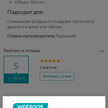
Объем: 100 мл.
Подходит для:
Освежения воздуха и создания приятного
аромата в доме или офисе.
Страна-производитель:
Германия
Рейтинг и отзывы
5
2 відгуків
З 2 відгуків
Євгенія
Сильный аромат. Раскрылся и
9 мая, 2026
хорошо заполнил пространство