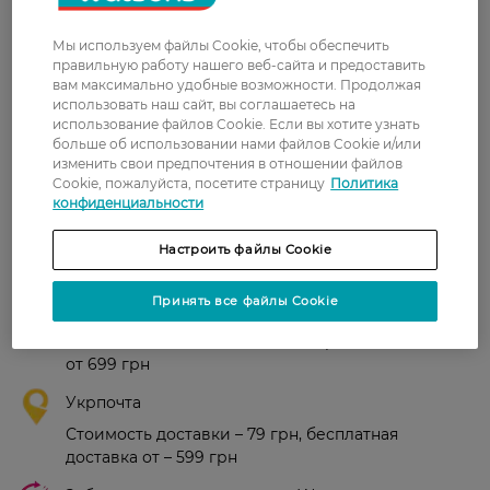
комнаты через сутки. Примите ко
вниманию: аромат мужской. Будто
Мы используем файлы Cookie, чтобы обеспечить
бы мужской лосьон/одеколон.
правильную работу нашего веб-сайта и предоставить
Хорошо впишется в мужской
вам максимально удобные возможности. Продолжая
интерьер.
использовать наш сайт, вы соглашаетесь на
использование файлов Cookie. Если вы хотите узнать
Ann
Сподобався, приємно пахне. На
больше об использовании нами файлов Cookie и/или
30 ноября, 2025
т.кімнату 2 кв.м. буде довго
изменить свои предпочтения в отношении файлов
освіжати. Куплю ще
Cookie, пожалуйста, посетите страницу
Политика
конфиденциальности
Настроить файлы Cookie
Доставка
Принять все файлы Cookie
Новая почта
В отделение Новой почты - 99 грн, бесплатно
от 699 грн
Укрпочта
Стоимость доставки – 79 грн, бесплатная
доставка от – 599 грн