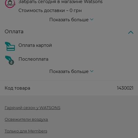
Забрать сегодня в магазине Watsons
Стоимость доставки – 0 грн
Стоимость доставки – 99 грн, бесплатная доставка от – 699 грн
Показать больше
Оплата
Оплата картой
Послеоплата
Показать больше
Код товара
1430021
Гарячий сезон у WATSONS
Освежители воздуха
Только для Members