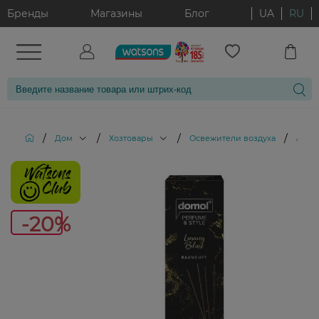
Бренды
Магазины
Блог
UA
RU
/
/
/
/
Дом
Хозтовары
Освежители воздуха
Аром
-20%