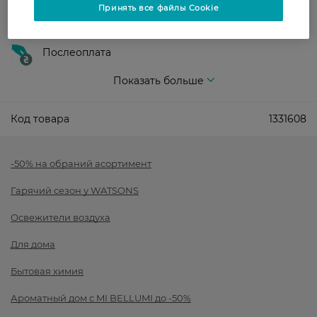
Принять все файлы Cookie
Оплата картой
Послеоплата
Показать больше
Код товара
1331608
-50% на обраний асортимент
Гарячий сезон у WATSONS
Освежители воздуха
Для дома
Бытовая химия
Ароматный дом с MI BELLUMI до -50%