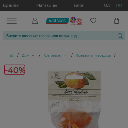
Бренды
Магазины
Блог
UA
RU
/
/
/
/
Дом
Хозтовары
Освежители воздуха
Арома
-4
-40%