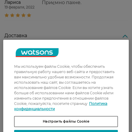
Лариса
Приємно пахне.
19 февраля, 2022
Доставка
Новая почта
В отделение Новой почты - 99 грн, бесплатно
от 699 грн
Мы используем файлы Cookie, чтобы обеспечить
правильную работу нашего веб-сайта и предоставить
Укрпочта
вам максимально удобные возможности. Продолжая
Стоимость доставки – 79 грн, бесплатная
использовать наш сайт, вы соглашаетесь на
использование файлов Cookie. Если вы хотите узнать
доставка от – 599 грн
больше об использовании нами файлов Cookie и/или
изменить свои предпочтения в отношении файлов
Забрать сегодня в магазине Watsons
Cookie, пожалуйста, посетите страницу
Политика
Стоимость доставки – 0 грн
конфиденциальности
Стоимость доставки – 99 грн, бесплатная доставка от – 699 грн
Показать больше
Настроить файлы Cookie
Оплата