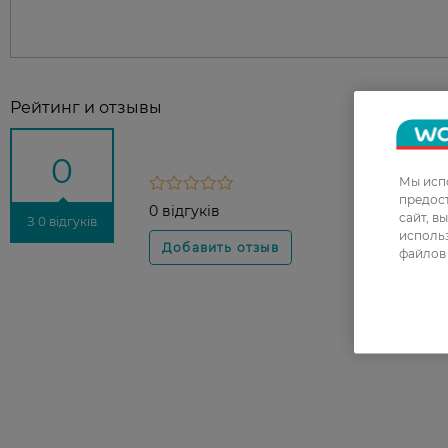
Рейтинг и отзывы
0
Мы испо
предос
0 відгуків
сайт, в
З 0 відгуків
использ
файлов 