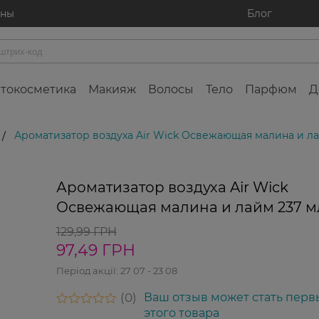
ины
Блог
токосметика
Макияж
Волосы
Тело
Парфюм
Д
Ароматизатор воздуха Air Wick Освежающая малина и ла
/
Ароматизатор воздуха Air Wick
Освежающая малина и лайм 237 м
129,99 ГРН
97,49 ГРН
Період акції:
27 07 - 23 08
0
Ваш отзыв может стать перв
этого товара