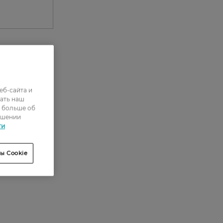
0
еб-сайта и
0
ать наш
ь больше об
0
ошении
0
ти
0
ы Cookie