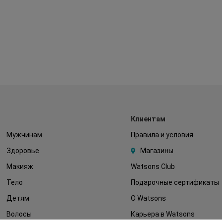
Клиентам
Мужчинам
Правила и условия
Здоровье
Магазины
Макияж
Watsons Club
Тело
Подарочные сертификаты
Детям
О Watsons
Волосы
Карьера в Watsons