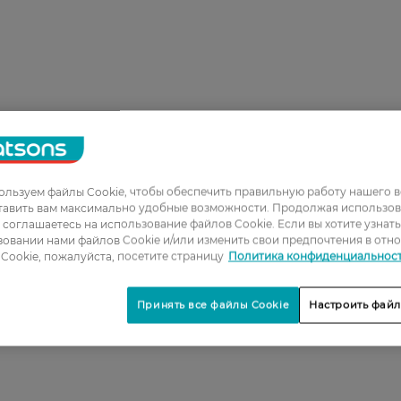
льзуем файлы Cookie, чтобы обеспечить правильную работу нашего в
1
тавить вам максимально удобные возможности. Продолжая использов
ы соглашаетесь на использование файлов Cookie. Если вы хотите узнат
2
овании нами файлов Cookie и/или изменить свои предпочтения в отн
3
Cookie, пожалуйста, посетите страницу
Политика конфиденциальнос
4
Принять все файлы Cookie
Настроить файл
5