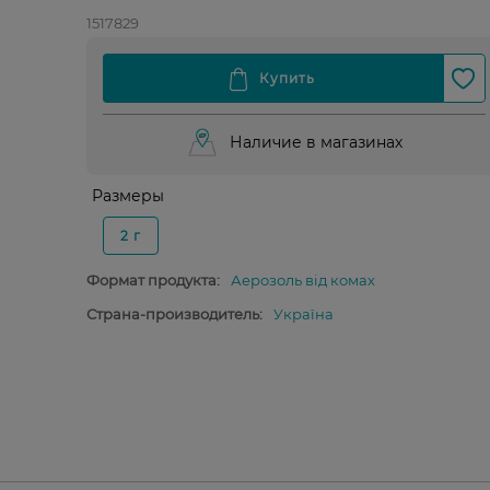
1517829
Наличие в магазинах
Размеры
2 г
Формат продукта:
Аерозоль від комах
Страна-производитель:
Україна