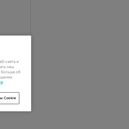
еб-сайта и
0
ать наш
ь больше об
0
ошении
0
ти
0
ы Cookie
0