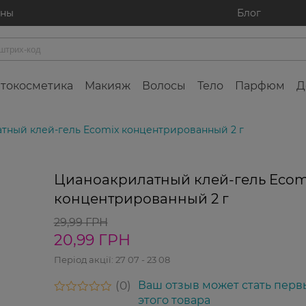
ины
Блог
токосметика
Макияж
Волосы
Тело
Парфюм
Д
тный клей-гель Ecomix концентрированный 2 г
Цианоакрилатный клей-гель Ecom
концентрированный 2 г
29,99 ГРН
20,99 ГРН
Період акції:
27 07 - 23 08
0
Ваш отзыв может стать перв
этого товара