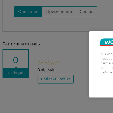
Описание
Применение
Состав
Рейтинг и отзывы
Мы испо
0
предос
сайт, в
использ
0 відгуків
файлов 
З 0 відгуків