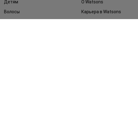
Детям
О Watsons
Волосы
Карьера в Watsons
Дерматокосметика
Контакты
Блог
Оплата и доставка
FAQ
Политика
конфиденциальности
Публичная оферта
СМИ о нас
Возврат заказа
©2014 - 2026. Условия использования сайта