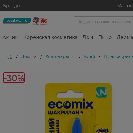
Бренды
Магаз
Акции
Корейская косметика
Дом
Лицо
Дерма
Дом
Хозтовары
Клей
Цианоакрила
/
/
/
/
-30%