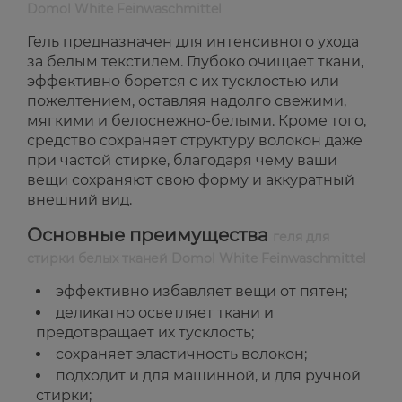
Domol White Feinwaschmittel
Гель предназначен для интенсивного ухода
за белым текстилем. Глубоко очищает ткани,
эффективно борется с их тусклостью или
пожелтением, оставляя надолго свежими,
мягкими и белоснежно-белыми. Кроме того,
средство сохраняет структуру волокон даже
при частой стирке, благодаря чему ваши
вещи сохраняют свою форму и аккуратный
внешний вид.
Основные преимущества
геля для
стирки белых тканей Domol White Feinwaschmittel
эффективно избавляет вещи от пятен;
деликатно осветляет ткани и
предотвращает их тусклость;
сохраняет эластичность волокон;
подходит и для машинной, и для ручной
стирки;