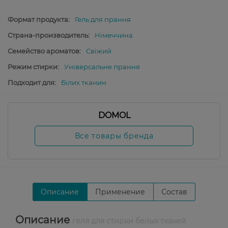
Формат продукта:
Гель для прання
Страна-производитель:
Німеччина
Семейство ароматов:
Свіжий
Режим стирки:
Універсальне прання
Подходит для:
Білих тканин
DOMOL
Все товары бренда
Описание
Применение
Состав
Описание
геля для стирки белых тканей