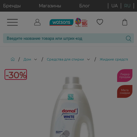
Бренды
Магазины
Блог
UA
RU
/
/
/
Дом
Средства для стирки
Жидкие средства дл
-30%
Лидер
продаж
Мега
скидки