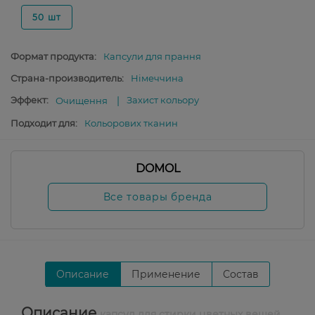
50 шт
Формат продукта:
Капсули для прання
Страна-производитель:
Німеччина
Эффект:
Захист кольору
Очищення
Подходит для:
Кольорових тканин
DOMOL
Все товары бренда
Описание
Применение
Состав
Описание
капсул для стирки цветных вещей