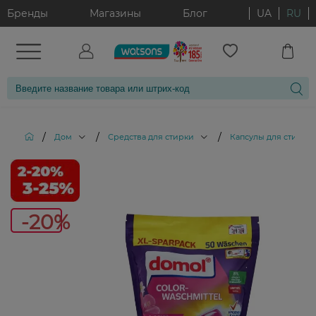
Бренды
Магазины
Блог
UA
RU
/
/
/
Дом
Средства для стирки
Капсулы для стирки
-20%