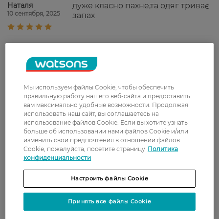
Наталя
дуже класно пахне,та одяг триває
10 сентября, 2025
запах
Доставка
Новая почта
Мы используем файлы Cookie, чтобы обеспечить
В отделение Новой почты - 99 грн, бесплатно
правильную работу нашего веб-сайта и предоставить
вам максимально удобные возможности. Продолжая
от 699 грн
использовать наш сайт, вы соглашаетесь на
использование файлов Cookie. Если вы хотите узнать
Укрпочта
больше об использовании нами файлов Cookie и/или
Стоимость доставки – 79 грн, бесплатная
изменить свои предпочтения в отношении файлов
доставка от – 599 грн
Cookie, пожалуйста, посетите страницу
Политика
конфиденциальности
Забрать сегодня в магазине Watsons
Стоимость доставки – 0 грн
Настроить файлы Cookie
Стоимость доставки – 99 грн, бесплатная доставка от – 699 грн
Показать больше
Принять все файлы Cookie
Оплата