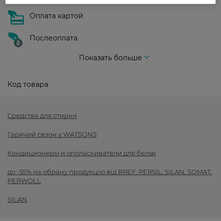
Оплата картой
Послеоплата
Показать больше
Код товара
Средства для стирки
Гарячий сезон у WATSONS
Кондиционеры и ополаскиватели для белья
до -55% на обрану продукцію від BREF, PERSIL, SILAN, SOMAT,
PERWOLL
SILAN