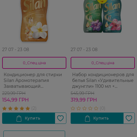
27 07 - 23 08
27 07 - 23 08
0_Спец.ціна
0_Спец.ціна
Кондиционер для стирки
Набор кондиционеров для
Silan Аромотерапия
белья Silan «Удивительные
Захватывающий
джунгли» 1100 мл +
Франджипани, 1100 мл
«Райские Мальдивы» 1100
229,99 ГРН
545,99 ГРН
мл
154,99 ГРН
319,99 ГРН