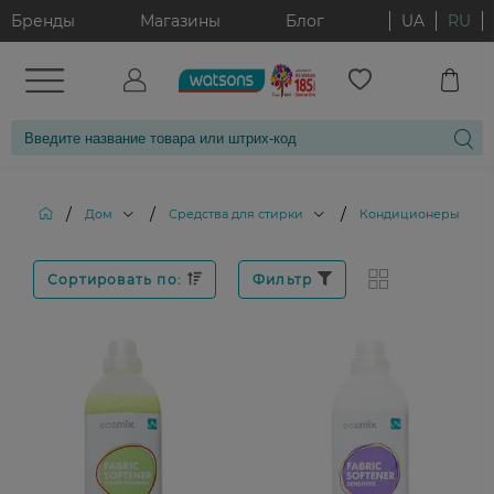
Бренды
Магазины
Блог
UA
RU
/
/
/
Дом
Средства для стирки
Кондиционеры и опо
Сортировать по:
Фильтр