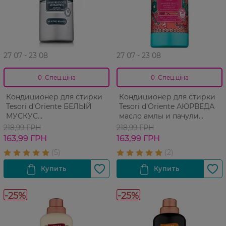
27 07 - 23 08
27 07 - 23 08
0_Спец.ціна
0_Спец.ціна
Кондиционер для стирки
Кондиционер для стирки
Tesori d'Oriente БЕЛЫЙ
Tesori d'Oriente АЮРВЕДА
МУСКУС
масло амлы и пачули
парфюмированный 760 мл
парфюмированный 760 мл
218,99 ГРН
218,99 ГРН
163,99 ГРН
163,99 ГРН
-25%
-25%