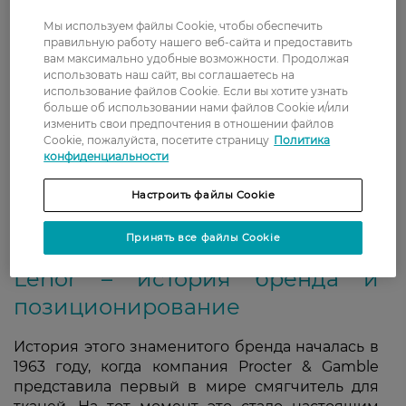
Мы используем файлы Cookie, чтобы обеспечить
Кондиционер для белья Lenor – это
правильную работу нашего веб-сайта и предоставить
премиальный ополаскиватель с насыщенными
вам максимально удобные возможности. Продолжая
использовать наш сайт, вы соглашаетесь на
парфюмированными ароматами, который делает
использование файлов Cookie. Если вы хотите узнать
бельё мягким, придаёт ему длительный
больше об использовании нами файлов Cookie и/или
приятный запах и защищает волокна ткани во
изменить свои предпочтения в отношении файлов
время стирки. В каталоге Watsons представлены
Cookie, пожалуйста, посетите страницу
Политика
конфиденциальности
кондиционеры Lenor в различных объёмах и
ароматических линейках – от нежного
Настроить файлы Cookie
«Весеннего пробуждения» до изысканной
«Золотой орхидеи» – по доступным ценам с
доставкой по всей Украине.
Принять все файлы Cookie
Lenor – история бренда и
позиционирование
История этого знаменитого бренда началась в
1963 году, когда компания Procter & Gamble
представила первый в мире смягчитель для