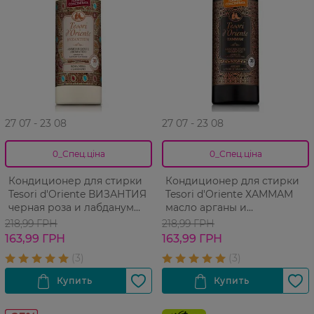
27 07 - 23 08
27 07 - 23 08
0_Спец.ціна
0_Спец.ціна
Кондиционер для стирки
Кондиционер для стирки
Tesori d'Oriente ВИЗАНТИЯ
Tesori d'Oriente ХАММАМ
черная роза и лабданум
масло арганы и
парфюмированный 760 мл
апельсиновый цвет 760 мл
218,99 ГРН
218,99 ГРН
163,99 ГРН
163,99 ГРН