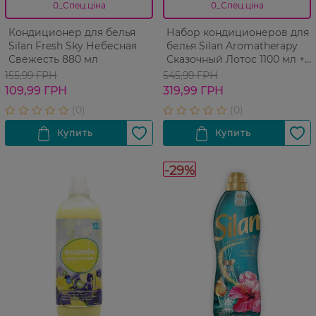
0_Спец.ціна
0_Спец.ціна
Кондиционер для белья
Набор кондиционеров для
Silan Fresh Sky Небесная
белья Silan Aromatherapy
Свежесть 880 мл
Сказочный Лотос 1100 мл +
Захватывающий
155,99 ГРН
545,99 ГРН
Френджипани 1100 мл
109,99 ГРН
319,99 ГРН
-29%