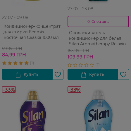
27 07 - 23 08
27 07 - 09 08
0_Спец.ціна
Кондиционер-концентрат
для стирки Ecomix
Ополаскиватель-
Восточная Сказка 1000 мл
кондиционер для белья
Silan Aromatherapy Relaxing
99,99 ГРН
Maldives 770 мл
155,99 ГРН
84,99 ГРН
109,99 ГРН
-33%
-33%