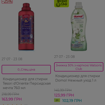
-25%
27 07 - 23 08
27 07 - 23 08
Знижка 30% з карткою Watsons
Club
0_Спец.ціна
Кондиционер для стирки
Кондиционер для стирки
Domol Нежный уход 1 л
Tesori d'Oriente Персидская
мечта 760 мл
145,99 ГРН
218,99 ГРН
123,99 ГРН
163,99 ГРН
102,19 ГРН