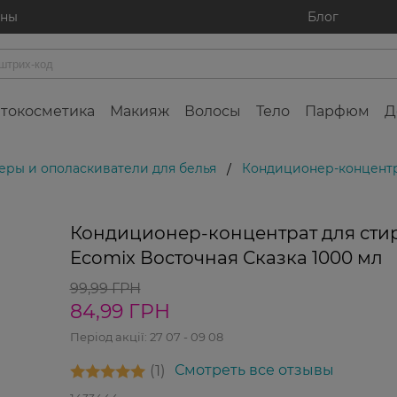
ины
Блог
токосметика
Макияж
Волосы
Тело
Парфюм
Д
ры и ополаскиватели для белья
Кондиционер-концентра
/
Кондиционер-концентрат для сти
Ecomix Восточная Сказка 1000 мл
99,99 ГРН
84,99 ГРН
Період акції:
27 07 - 09 08
1
Смотреть все отзывы