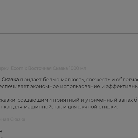
рки Ecomix Восточная Сказка 1000 мл
 Сказка
придаёт белью мягкость, свежесть и облегча
беспечивает экономное использование и эффективн
сказки, создающими приятный и утончённый запах б
 как для машинной, так и для ручной стирки.
чная Сказка
я.