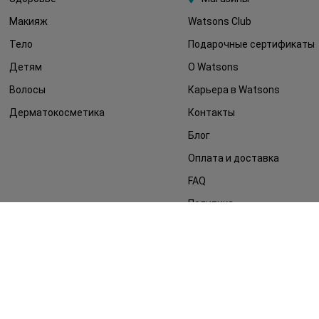
Макияж
Watsons Club
Тело
Подарочные сертификаты
Детям
О Watsons
Волосы
Карьера в Watsons
Дерматокосметика
Контакты
Блог
Оплата и доставка
FAQ
Политика
конфиденциальности
Публичная оферта
СМИ о нас
Возврат заказа