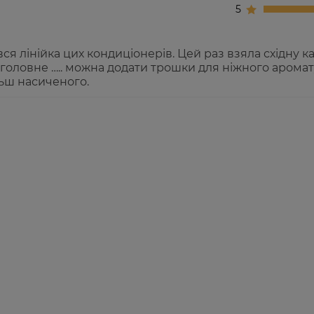
5
ся лінійка цих кондиціонерів. Цей раз взяла східну к
е головне ….. можна додати трошки для ніжного арома
льш насиченого.