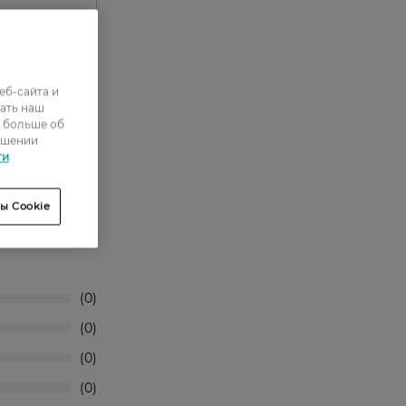
еб-сайта и
ать наш
ь больше об
ошении
ти
ы Cookie
0
0
0
0