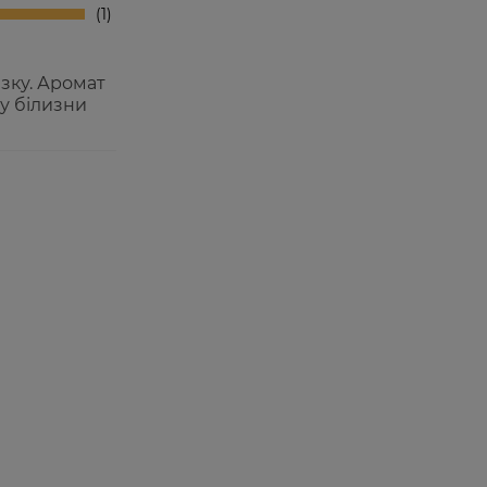
1
азку. Аромат
ту білизни