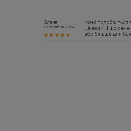
Олена
Мені подобається в
20 октября, 2024
цікавий . І що сам
або більше для бі