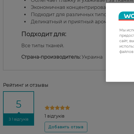
Облегчает глажку и ухаживает за тканям
Экономичная концентрированная форму
Подходит для различных типов тканей.
Деликатный и приятный аромат.
Мы испо
Подходит для:
предос
сайт, в
Все типы тканей.
использ
файлов 
Страна-производитель:
Украина
Рейтинг и отзывы
5
1 відгуків
З 1 відгуків