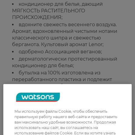
кондиционер для белья, дающий
МЯГКОСТЬ РАСТИТЕЛЬНОГО
ПРОИСХОЖДЕНИЯ;
вдохните свежесть весеннего воздуха.
Аромат, вдохновленный чистыми нотами
классического шипра и свежестью
бергамота. Культовый аромат Lenor;
одобрено Ассоциацией веганов;
дерматологически протестированный
кондиционер для белья;
бутылка на 100% изготовлена из
переработанного пластика и подлежит
повторной переработке.
Рейтинг и отзывы
Мы используем файлы Cookie, чтобы обеспечить
правильную работу нашего веб-сайта и предоставить
0
вам максимально удобные возможности. Продолжая
0 відгуків
использовать наш сайт, вы соглашаетесь на
использование файлов Cookie. Если вы хотите узнать