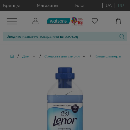
Бренды
Магазины
Блог
UA
RU
/
/
/
Дом
Средства для стирки
Кондиционеры и опо