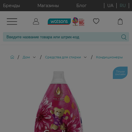
Бренды
Магазины
Блог
UA
RU
/
/
/
Дом
Средства для стирки
Кондиционеры и опо
Тільки
онлайн