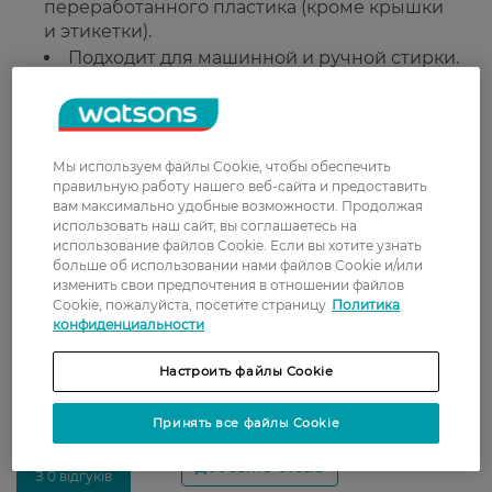
переработанного пластика (кроме крышки
и этикетки).
Подходит для машинной и ручной стирки.
Подходит для:
Всех типов тканей (согласно рекомендациям
Мы используем файлы Cookie, чтобы обеспечить
производителя).
правильную работу нашего веб-сайта и предоставить
Ежедневного ухода за бельём и одеждой.
вам максимально удобные возможности. Продолжая
использовать наш сайт, вы соглашаетесь на
Страна-производитель:
Венгрия
использование файлов Cookie. Если вы хотите узнать
*На основе рекомендованной дозировки.
больше об использовании нами файлов Cookie и/или
**Инструментальные тесты Unilever.
изменить свои предпочтения в отношении файлов
Cookie, пожалуйста, посетите страницу
Политика
конфиденциальности
Рейтинг и отзывы
Настроить файлы Cookie
0
Принять все файлы Cookie
0 відгуків
З 0 відгуків