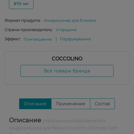
870 мл
Формат продукта:
Кондиціонер для білизни
Страна-производитель:
Угорщина
Эффект:
Парфумування
Пом'якшення
COCCOLINO
Все товары бренда
Описание
Применение
Состав
Описание
ультраконцентрированного
кондиционера для белья Coccolino Ultimate Care