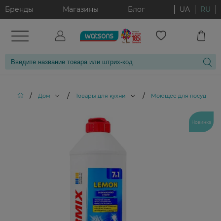
Бренды
Магазины
Блог
UA
RU
/
/
/
/
Дом
Товары для кухни
Моющее для посуды
Новинка