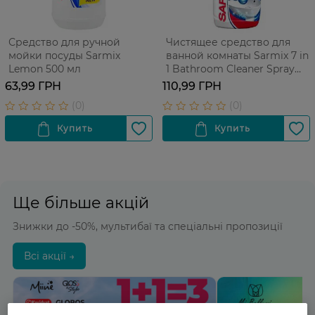
Средство для ручной
Чистящее средство для
мойки посуды Sarmix
ванной комнаты Sarmix 7 in
Lemon 500 мл
1 Bathroom Cleaner Spray
500 мл
63,99 ГРН
110,99 ГРН
Ще більше акцій
Знижки до -50%, мультибаї та спеціальні пропозиції
Всі акції →