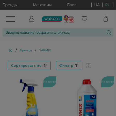
Бренды
Магазины
Блог
UA
RU
/
/
Бренды
SARMIX
Сортировать по:
Фильтр
Новинка
Новинка