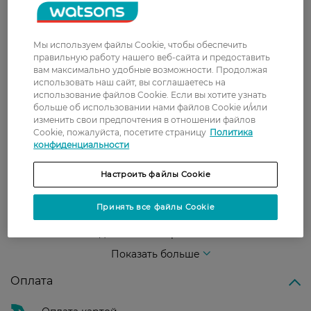
З 0 відгуків
Мы используем файлы Cookie, чтобы обеспечить
правильную работу нашего веб-сайта и предоставить
Доставка
вам максимально удобные возможности. Продолжая
использовать наш сайт, вы соглашаетесь на
Новая почта
использование файлов Cookie. Если вы хотите узнать
больше об использовании нами файлов Cookie и/или
В отделение Новой почты - 99 грн, бесплатно
изменить свои предпочтения в отношении файлов
от 699 грн
Cookie, пожалуйста, посетите страницу
Политика
конфиденциальности
Укрпочта
Стоимость доставки – 79 грн, бесплатная
Настроить файлы Cookie
доставка от – 599 грн
Принять все файлы Cookie
Забрать сегодня в магазине Watsons
Стоимость доставки – 0 грн
Стоимость доставки – 99 грн, бесплатная доставка от – 699 грн
Показать больше
Оплата