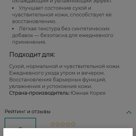
охлаждающий и увлажняющий эффект.
Улучшает состояние сухой и
чувствительной кожи, способствует её
восстановлению.
Лёгкая текстура без синтетических
добавок — безопасна для ежедневного
применения.
Подходит для:
Сухой, нормальной и чувствительной кожи.
Ежедневного ухода утром и вечером.
Восстановления барьерных функций,
увлажнения и успокоения кожи.
Страна-производитель:
Южная Корея
Рейтинг и отзывы
0
0 відгуків