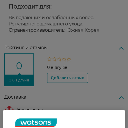
Подходит для:
Выпадающих и ослабленных волос.
Регулярного домашнего ухода.
Страна-производитель:
Южная Корея
Рейтинг и отзывы
0
0 відгуків
З 0 відгуків
Доставка
Новая почта
В отделение Новой почты - 99 грн, бесплатно
от 699 грн