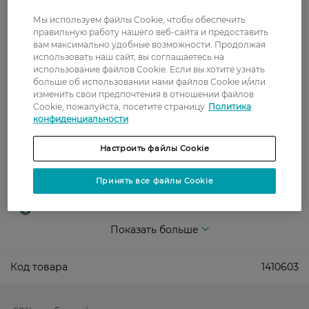
Укрпочта
Мы используем файлы Cookie, чтобы обеспечить
правильную работу нашего веб-сайта и предоставить
Стоимость доставки – 79 грн, бесплатная
вам максимально удобные возможности. Продолжая
доставка от – 599 грн
использовать наш сайт, вы соглашаетесь на
использование файлов Cookie. Если вы хотите узнать
Забрать сегодня в магазине Watsons
больше об использовании нами файлов Cookie и/или
Стоимость доставки – 0 грн
изменить свои предпочтения в отношении файлов
Стоимость доставки – 99 грн, бесплатная доставка от – 699 грн
Cookie, пожалуйста, посетите страницу
Политика
Показать больше
конфиденциальности
Оплата
Настроить файлы Cookie
Оплата картой
Принять все файлы Cookie
Послеоплата
Показать больше
Код товара
1410603