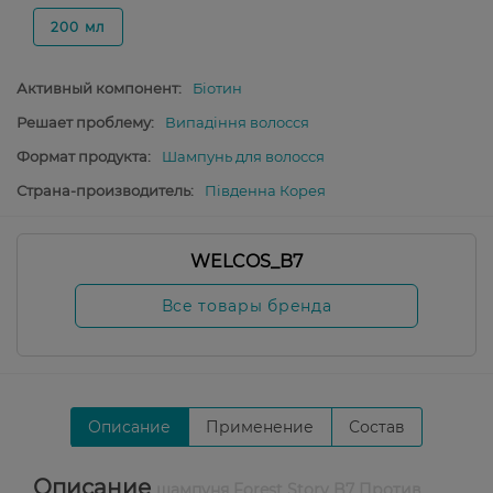
200 мл
Активный компонент:
Біотин
Решает проблему:
Випадіння волосся
Формат продукта:
Шампунь для волосся
Страна-производитель:
Південна Корея
WELCOS_B7
Все товары бренда
Описание
Применение
Состав
Описание
шампуня Forest Story B7 Против