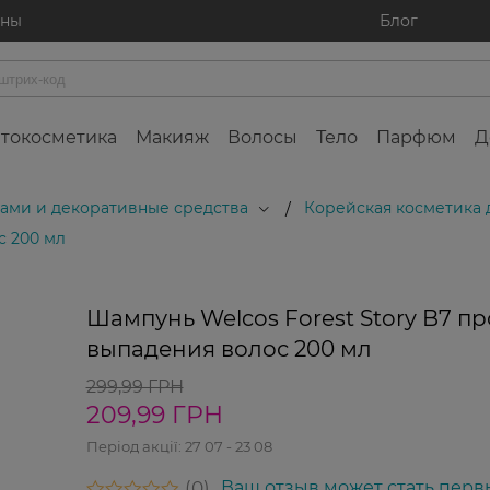
ины
Блог
токосметика
Макияж
Волосы
Тело
Парфюм
Д
осами и декоративные средства
Корейская косметика 
/
с 200 мл
Шампунь Welcos Forest Story B7 пр
выпадения волос 200 мл
299,99 ГРН
209,99 ГРН
Період акції:
27 07 - 23 08
0
Ваш отзыв может стать перв