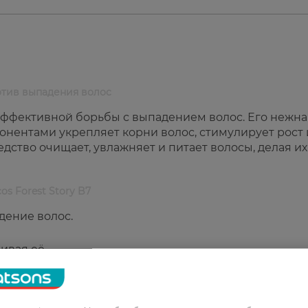
ротив выпадения волос
 эффективной борьбы с выпадением волос. Его нежна
нентами укрепляет корни волос, стимулирует рост 
дство очищает, увлажняет и питает волосы, делая их
s Forest Story B7
дение волос.
ивая её.
структуру.