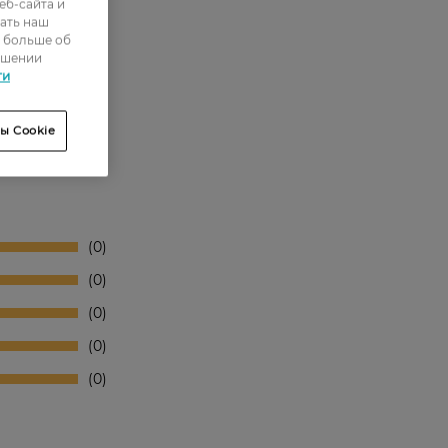
еб-сайта и
ать наш
ь больше об
ошении
ти
ы Cookie
0
0
0
0
0