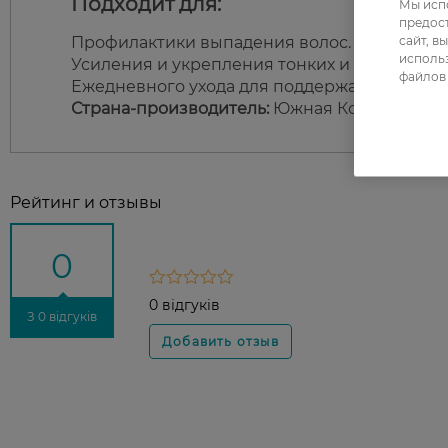
Подходит для:
Мы испо
предос
сайт, в
Профилактики выпадения волос.
использ
Усиления и укрепления тонких и ослабленн
файлов 
Ежедневного ухода для поддержания здоров
Страна-производитель:
Южная Корея
Рейтинг и отзывы
0
0 відгуків
З 0 відгуків