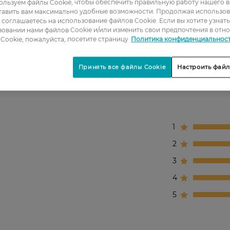
льзуем файлы Cookie, чтобы обеспечить правильную работу нашего в
тавить вам максимально удобные возможности. Продолжая использов
ы соглашаетесь на использование файлов Cookie. Если вы хотите узнат
овании нами файлов Cookie и/или изменить свои предпочтения в отн
ых волос.
Cookie, пожалуйста, посетите страницу
Политика конфиденциальнос
ья кожи головы и волос.
Принять все файлы Cookie
Настроить файл
1
2
3
4
5