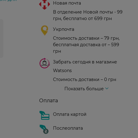
Новая почта
В отделение Новой почты - 99
грн, бесплатно от 699 грн
Укрпочта
Стоимость доставки – 79 грн,
бесплатная доставка от – 599
грн
Забрать сегодня в магазине
Watsons
Стоимость доставки – 0 грн
Стоимость доставки – 99 грн, бесплатная доставка от – 699 грн
Доставка курьером новой почты
Стоимость доставки - 150 грн (до подъезда)
Показать больше
Оплата
Оплата картой
Послеоплата