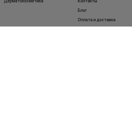
Дерматокосметика
Контакты
Блог
Оплата и доставка
FAQ
Политика
конфиденциальности
Публичная оферта
СМИ о нас
Возврат заказа
©2014 - 2026. Условия использования сайта