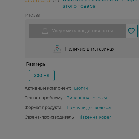
этого товара
1410589
Наличие в магазинах
Размеры
200 мл
Активный компонент:
Біотин
Решает проблему:
Випадіння волосся
Формат продукта:
Шампунь для волосся
Страна-производитель:
Південна Корея