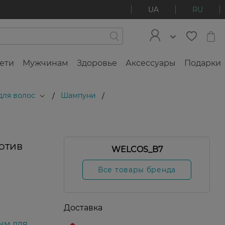
UA
RU
ети
Мужчинам
Здоровье
Аксессуары
Подарки
для волос
Шампуни
/
/
отив
WELCOS_B7
Все товары бренда
Доставка
ым для