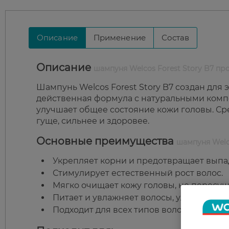
Описание
Применение
Состав
Описание
шампуня Welcos Forest Story B7 п
Шампунь Welcos Forest Story B7 создан для
действенная формула с натуральными компо
улучшает общее состояние кожи головы. Сре
гуще, сильнее и здоровее.
Основные преимущества
шампуня Welco
Укрепляет корни и предотвращает выпа
Стимулирует естественный рост волос.
Мягко очищает кожу головы, не пересуш
Питает и увлажняет волосы, улучшает их 
Подходит для всех типов волос.