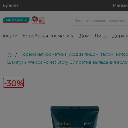
Бренды
Магаз
Акции
Корейская косметика
Дом
Лицо
Дерма
Корейская косметика: уход за лицом, телом, вол
/
Шампунь Welcos Forest Story B7 против выпадения воло
-30%