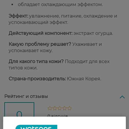
обладает охлаждающим эффектом.
Эффект:
увлажнение, питание, охлаждение и
успокаивающий эффект.
Действующий компонент:
экстракт огурца.
Какую проблему решает?
Ухаживает и
успокаивает кожу.
Для какого типа кожи?
Подходит для всех
типов кожи.
Страна-производитель:
Южная Корея.
Рейтинг и отзывы
0
0 відгуків