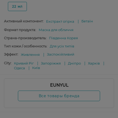
22 мл
Активный компонент:
Бетаїн
Екстракт огірка
Формат продукта:
Маска для обличчя
Страна-производитель:
Південна Корея
Тип кожи / особенность:
Для усіх типів
Эффект:
Заспокійливий
Живлення
City:
Кривий Ріг
Запоріжжя
Дніпро
Харків
Київ
Одеса
EUNYUL
Все товары бренда