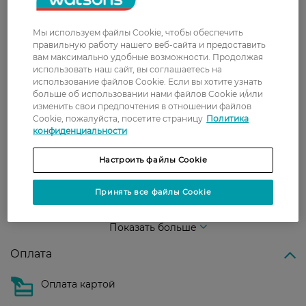
З 0 відгуків
Мы используем файлы Cookie, чтобы обеспечить
Доставка
правильную работу нашего веб-сайта и предоставить
вам максимально удобные возможности. Продолжая
использовать наш сайт, вы соглашаетесь на
Новая почта
использование файлов Cookie. Если вы хотите узнать
В отделение Новой почты - 99 грн, бесплатно
больше об использовании нами файлов Cookie и/или
от 699 грн
изменить свои предпочтения в отношении файлов
Cookie, пожалуйста, посетите страницу
Политика
Укрпочта
конфиденциальности
Стоимость доставки – 79 грн, бесплатная
Настроить файлы Cookie
доставка от – 599 грн
Забрать сегодня в магазине Watsons
Принять все файлы Cookie
Стоимость доставки – 0 грн
Стоимость доставки – 99 грн, бесплатная доставка от – 699 грн
Показать больше
Оплата
Оплата картой