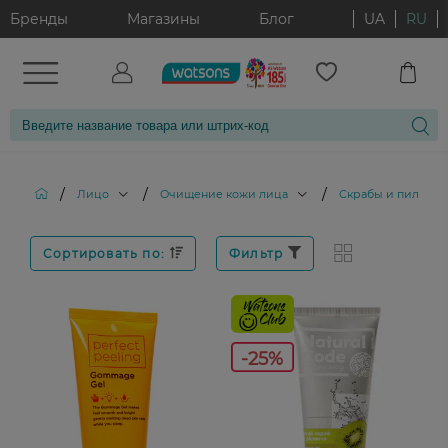
Бренды
Магазины
Блог
UA
RU
/
/
/
Лицо
Очищение кожи лица
Скрабы и пилинги
Сортировать по:
Фильтр
-25%