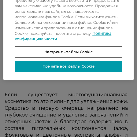
правильную работу нашего веб-сайта и предоставить
вам максимально удобные возможности. Продолжая
использовать наш сайт, вы соглашаетесь на
использование файлов Cookie. Если вы хотите узнать
больше об использовании нами файлов Cookie и/или
изменить свои предпочтения в отношении файлов
Cookie, пожалуйста, посетите страницу
Политика
конфиденциальности
Настроить файлы Cookie
Принять все файлы Cookie
Если существует многофункциональная
косметика, то это пилинг для увлажнения кожи.
Средство в первую очередь направлено на
глубокое очищение и удаление загрязнений и
отмерших клеток. А благодаря содержанию в
составе питательных компонентов (алоэ,
фруктовые и цветочные экстракты, альфа- и