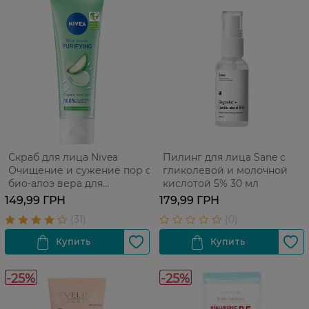
Скраб для лица Nivea
Пилинг для лица Sane с
Очищение и сужение пор с
гликолевой и молочной
био-алоэ вера для
кислотой 5% 30 мл
комбинированной кожи
149,99 ГРН
179,99 ГРН
матовый рисовый 75 мл
-25%
-25%