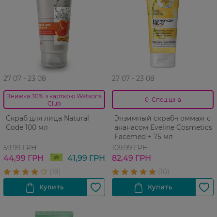
27 07 - 23 08
27 07 - 23 08
Знижка 30% з карткою Watsons
0_Спец.ціна
Club
Cкраб для лица Natural
Энзимный скраб-гоммаж с
Code 100 мл
ананасом Eveline Cosmetics
Facemed + 75 мл
59,99 ГРН
109,99 ГРН
44,99 ГРН
41,99 ГРН
82,49 ГРН