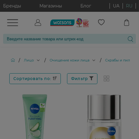
Бренды
Магазины
Блог
UA
RU
/
/
/
Лицо
Очищение кожи лица
Скрабы и пилинги
Сортировать по:
Фильтр