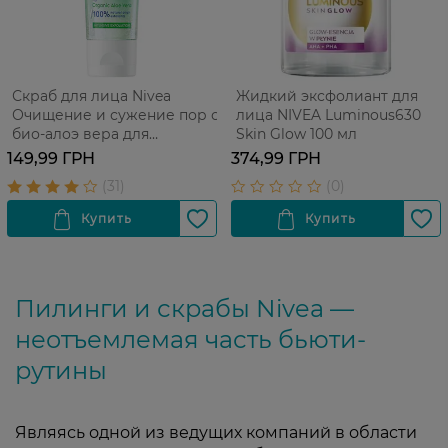
Скраб для лица Nivea
Жидкий эксфолиант для
Очищение и сужение пор с
лица NIVEA Luminous630
био-алоэ вера для
Skin Glow 100 мл
комбинированной кожи
149,99 ГРН
374,99 ГРН
матовый рисовый 75 мл
Пилинги и скрабы Nivea —
неотъемлемая часть бьюти-
рутины
Являясь одной из ведущих компаний в области